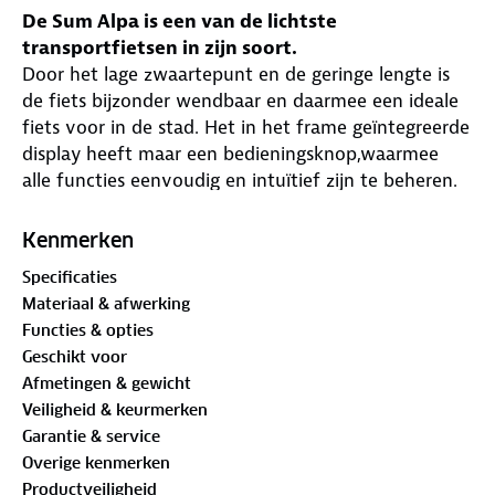
De Sum Alpa is een van de lichtste
transportfietsen in zijn soort.
Door het lage zwaartepunt en de geringe lengte is
de fiets bijzonder wendbaar en daarmee een ideale
fiets voor in de stad. Het in het frame geïntegreerde
display heeft maar een bedieningsknop,waarmee
alle functies eenvoudig en intuïtief zijn te beheren.
Ook is het display via Bluetooth te koppelen met je
telefoon. De in het frame geïntegreerde 10 Ah accu
Kenmerken
is uit te breiden met een 7 Ah range extender in de
Specificaties
vorm van een bidonvormige accu,zodat de
Materiaal & afwerking
actieradius van de Alpa extra groot wordt.
Functies & opties
Geavanceerde elektronica en Smart BMS maken
Geschikt voor
natuurlijk rijden en geoptimaliseerd batterijverbruik
Afmetingen & gewicht
mogelijk,waardoor de fiets een groot gebruiksbereik
Veiligheid & keurmerken
heeft.
Garantie & service
Overige kenmerken
Op deze fiets is plaats voor het hele gezin.
Het
Productveiligheid