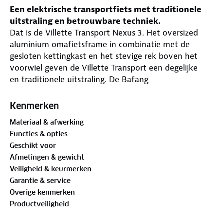
Een elektrische transportfiets met traditionele
uitstraling en betrouwbare techniek.
Dat is de Villette Transport Nexus 3. Het oversized
aluminium omafietsframe in combinatie met de
gesloten kettingkast en het stevige rek boven het
voorwiel geven de Villette Transport een degelijke
en traditionele uitstraling. De Bafang
voorwielmotor, de 13 Ah accu onder de achterdrager
en de Shimano Nexus 3 versnellingsnaaf maken er
Kenmerken
een betrouwbare en gebruiksvriendelijke e-bike van.
Materiaal & afwerking
School, werk, boodschappen, vrije tijd
Functies & opties
Wanneer je vrijwel dagelijks een eind moet fietsen
Geschikt voor
met een zware boekentas of een lading
Afmetingen & gewicht
boodschappen is de Villette Transporter een
Veiligheid & keurmerken
uitkomst. De fiets is stevig, vergt niet al te veel
Garantie & service
onderhoud en is gemakkelijk te bedienen. De
Overige kenmerken
prijs/kwaliteitsverhouding is uitstekend en ook in je
Productveiligheid
vrije tijd zal deze e-bike van pas komen. De zit is