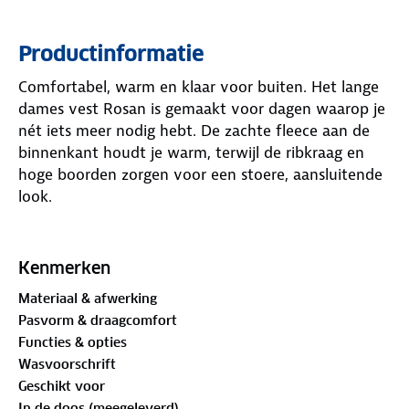
Productinformatie
Comfortabel, warm en klaar voor buiten. Het lange
dames vest Rosan is gemaakt voor dagen waarop je
nét iets meer nodig hebt. De zachte fleece aan de
binnenkant houdt je warm, terwijl de ribkraag en
hoge boorden zorgen voor een stoere, aansluitende
look.
Gemaakt van katoen, polyester en spandex, dus hij
rekt mee, zit lekker en blijft in vorm. Met twee
Kenmerken
steekzakken met rits om je handen warm te houden
Materiaal & afwerking
of je spullen veilig op te bergen.
Pasvorm & draagcomfort
Functies & opties
Wasvoorschrift
Geschikt voor
In de doos (meegeleverd)