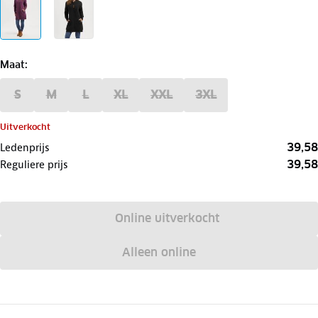
Maat
:
S
M
L
XL
XXL
3XL
Uitverkocht
39,58
Ledenprijs
39,58
Reguliere prijs
Online uitverkocht
Alleen online