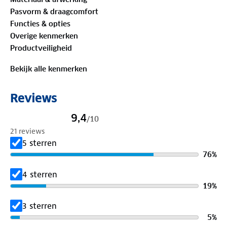
robuuste ontwerp en de zachte materialen maken
Pasvorm & draagcomfort
deze pantoffels perfect voor relaxte momenten.
Functies & opties
Van een rustige start van de dag tot een
Overige kenmerken
ontspannen avond.
Productveiligheid
Bekijk alle kenmerken
Reviews
9,4
/
10
21 reviews
5 sterren
76
%
4 sterren
19
%
3 sterren
5
%