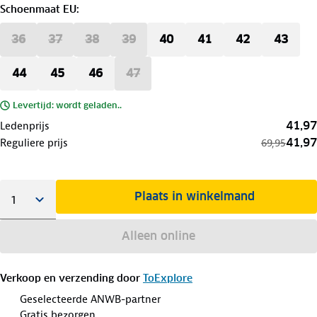
Schoenmaat EU
:
36
37
38
39
40
41
42
43
44
45
46
47
Levertijd: wordt geladen..
41,97
Ledenprijs
41,97
Reguliere prijs
69,95
Plaats in winkelmand
Alleen online
Verkoop en verzending door
ToExplore
Geselecteerde ANWB-partner
Gratis bezorgen