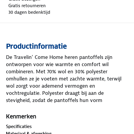
Gratis retourneren
30 dagen bedenktijd
Productinformatie
De Travelin’ Come Home heren pantoffels zijn
ontworpen voor wie warmte en comfort wil
combineren. Met 70% wol en 30% polyester
omhullen ze je voeten met zachte warmte, terwijl
wol zorgt voor ademend vermogen en
vochtregulatie. Polyester draagt bij aan de
stevigheid, zodat de pantoffels hun vorm
behouden.
Kenmerken
De rubberen buitenzool biedt ondersteuning en
Specificaties
comfort bij elke stap in en rondom huis. Het
Materiaal & afwerking