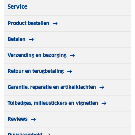
Details All Ride koffiezettapparaat
Service
Ingangsspanning: 24 V DC
Product bestellen
Vermogen: 300 Watt
Soort stekker: 'sigarettenaansteker'
Betalen
Inhoud van kan: 1 Liter
Verzending en bezorging
Retour en terugbetaling
Garantie, reparatie en artikelklachten
Tolbadges, milieustickers en vignetten
Reviews