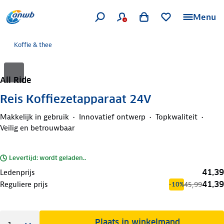
Menu
Koffie & thee
All Ride
Reis Koffiezetapparaat 24V
Makkelijk in gebruik
Innovatief ontwerp
Topkwaliteit
Veilig en betrouwbaar
Levertijd: wordt geladen..
41,39
Ledenprijs
41,39
Reguliere prijs
45,99
-10%
Plaats in winkelmand