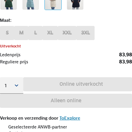
Maat
:
S
M
L
XL
XXL
3XL
Uitverkocht
83,98
Ledenprijs
83,98
Reguliere prijs
Online uitverkocht
Alleen online
Verkoop en verzending door
ToExplore
Geselecteerde ANWB-partner