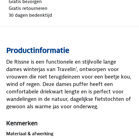
Gratis bezorgen
Gratis retourneren
30 dagen bedenktijd
Productinformatie
De Rissne is een functionele en stijlvolle lange
dames winterjas van Travelin’, ontworpen voor
vrouwen die niet terugdeinzen voor een beetje kou,
wind of regen. Deze dames puffer heeft een
comfortabele driekwart lengte en is perfect voor
wandelingen in de natuur, dagelijkse fietstochten of
gewoon als warme jas voor onderweg.
Gemaakt van een ademende en waterafstotende
Kenmerken
stof met een waterkolom van 5.000 mm, biedt de
Materiaal & afwerking
Rissne betrouwbare bescherming tegen regen en