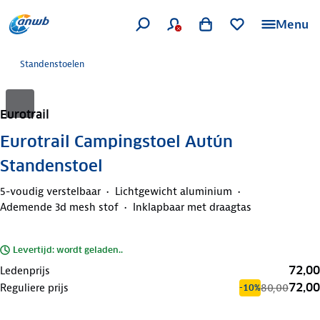
Menu
Standenstoelen
Eurotrail
Eurotrail Campingstoel Autún
Standenstoel
5-voudig verstelbaar
Lichtgewicht aluminium
Ademende 3d mesh stof
Inklapbaar met draagtas
Levertijd: wordt geladen..
72,00
Ledenprijs
72,00
Reguliere prijs
80,00
-10%