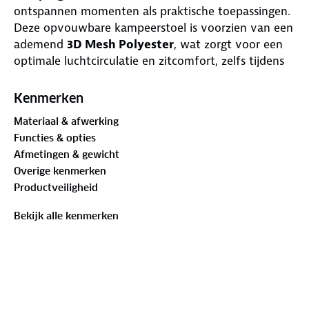
ontspannen momenten als praktische toepassingen.
Deze opvouwbare kampeerstoel is voorzien van een
ademend
3D Mesh Polyester
, wat zorgt voor een
optimale luchtcirculatie en zitcomfort, zelfs tijdens
warme dagen.
Kenmerken
Met een
5-voudig verstelbaar rugpand
kun je
Materiaal & afwerking
eenvoudig de perfecte zitpositie kiezen, of je nu wilt
Functies & opties
relaxen of aan tafel wilt zitten. Het stevige
Afmetingen & gewicht
aluminium frame met ovale buizen (32 x 20 mm)
Overige kenmerken
biedt niet alleen stabiliteit, maar is ook lichtgewicht
Productveiligheid
en makkelijk te dragen. Dankzij het compacte
ontwerp vouw je de Autún gemakkelijk in tot een
Bekijk alle kenmerken
handzaam pakketje, compleet met bijgeleverde
opbergtas voor extra gemak tijdens transport.
Belangrijkste specificaties:
Materiaal stof:
100% 3D Mesh Polyester
Materiaal frame:
Aluminium Ovalrohr / ovale