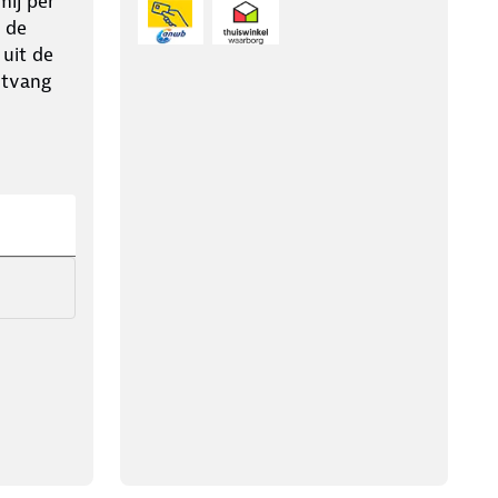
ij per
 de
 uit de
ntvang