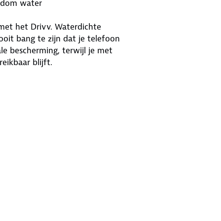
ondom water
met het Drivv. Waterdichte
oit bang te zijn dat je telefoon
le bescherming, terwijl je met
eikbaar blijft.
sje?
r.
tioneel.
ons.
d.
jd verbonden blijven, zelfs in de