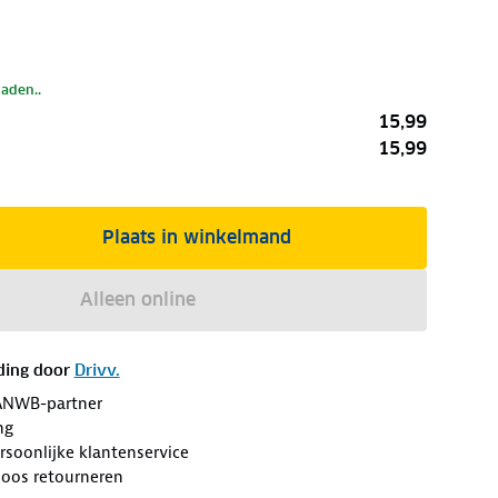
laden..
15,99
15,99
Plaats in winkelmand
Alleen online
ding door
Drivv.
ANWB-partner
ng
soonlijke klantenservice
loos retourneren