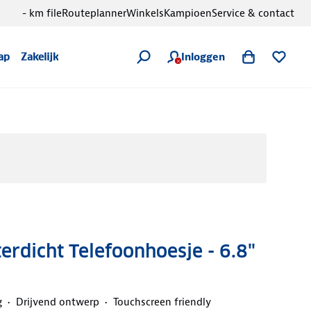
- km file
Routeplanner
Winkels
Kampioen
Service & contact
Inloggen
ap
Zakelijk
erdicht Telefoonhoesje - 6.8"
g
Drijvend ontwerp
Touchscreen friendly