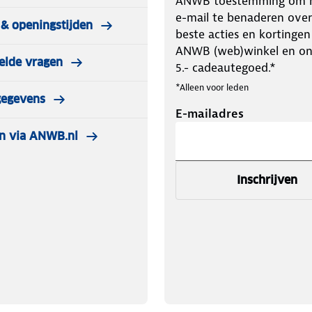
ANWB toestemming om m
e-mail te benaderen over
& openingstijden
beste acties en kortingen
ANWB (web)winkel en o
elde vragen
5.- cadeautegoed.*
*Alleen voor leden
gegevens
E-mailadres
n via ANWB.nl
Inschrijven