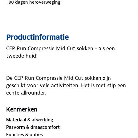
90 dagen heroverweging
Productinformatie
CEP Run Compressie Mid Cut sokken - als een
tweede huid!
De CEP Run Compressie Mid Cut sokken zijn
geschikt voor vele activiteiten. Het is met stip een
echte allrounder.
De sokken zijn te gebruiken voor wandelen, fittness,
wielrennen, hardlopen, triatlon, endurance of team
Kenmerken
sporten, zoals voetbal, basketbal of korfbal.
Materiaal & afwerking
Pasvorm & draagcomfort
De sok hoogte is halverwege de kuit.
Functies & opties