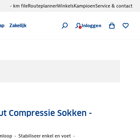
- km file
Routeplanner
Winkels
Kampioen
Service & contact
Inloggen
ap
Zakelijk
ut Compressie Sokken -
omloop
Stabiliseer enkel en voet