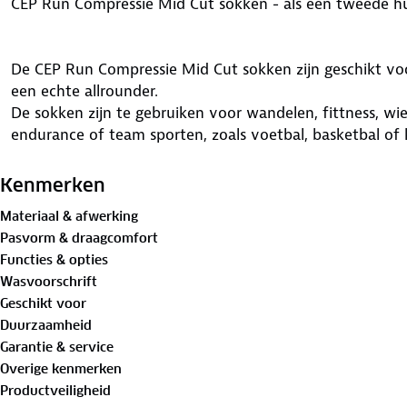
CEP Run Compressie Mid Cut sokken - als een tweede hu
De CEP Run Compressie Mid Cut sokken zijn geschikt voor
een echte allrounder.
De sokken zijn te gebruiken voor wandelen, fittness, wie
endurance of team sporten, zoals voetbal, basketbal of 
De sok hoogte is halverwege de kuit.
Kenmerken
Materiaal & afwerking
De CEP Run Compressie Mid Cut sokken geven meer stabil
Pasvorm & draagcomfort
maximale bewegingsvrijheid. De sokken sluiten aan als 
Functies & opties
anatomisch gevormde voetgedeelte krijgen blaren geen 
Wasvoorschrift
Ze zorgen voor een betere grip in de schoen en daardoor
Geschikt voor
het sporten. Dit dankzij de middenvoet compressie.
Duurzaamheid
Er is medisch bewezen dat er minder vocht in de voete
Garantie & service
compressie techniek. Dit biedt zeker voordelen tijdens 
Overige kenmerken
andere langdurige sporten.
Productveiligheid
De toegepaste garens zorgen ervoor dat de temperatuu