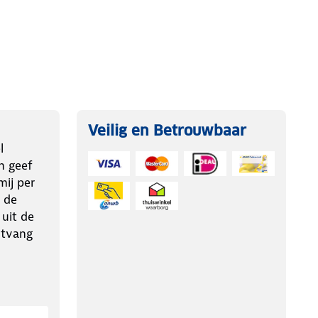
Veilig en Betrouwbaar
l
n geef
ij per
 de
 uit de
ntvang