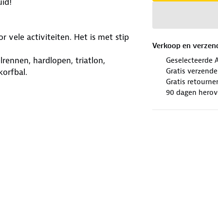
id!
 vele activiteiten. Het is met stip
Verkoop en verzen
lrennen, hardlopen, triatlon,
Geselecteerde 
Gratis verzend
korfbal.
Gratis retourne
90 dagen herov
iteit in het enkelgebied en
een tweede huid en door het
kans om te ontstaan.
 kan er meer kracht ontstaat tijdens
n ontstaat door de toegepaste
lange wandeltochten, runnings of
r en het vocht wordt afgevoerd.