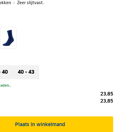
okken
Zeer slijtvast.
- 40
40 - 43
laden..
23,85
23,85
Plaats in winkelmand