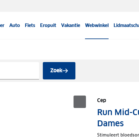
er
Auto
Fiets
Eropuit
Vakantie
Webwinkel
Lidmaatsch
Zoek
Cep
Run Mid-C
Dames
Stimuleert bloeds