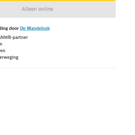
Alleen online
ding door
De Wandelsok
ANWB-partner
en
ren
erweging