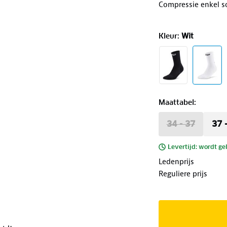
Compressie enkel s
Kleur
:
Wit
Maattabel
:
34 - 37
37 
Levertijd: wordt ge
Ledenprijs
Reguliere prijs