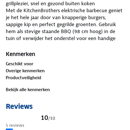
grillplezier, snel en gezond buiten koken
Met de KitchenBrothers elektrische barbecue geniet
je het hele jaar door van knapperige burgers,
sappige kip en perfect gegrilde groenten. Gebruik
hem als stevige staande BBQ (98 cm hoog) in de
tuin of verwijder het onderstel voor een handige
tafelgrill op je balkon of tijdens een picknick. De
krachtige 2400W barbecue is dankzij de 5 instelbare
Kenmerken
hittestanden (190-250°C) binnen 10 minuten klaar
Geschikt voor
voor gebruik. Het royale grilloppervlak van 49x37
Overige kenmerken
cm biedt ruimte voor al je gasten, met links een glad
Productveiligheid
en rechts een geribbeld deel voor variatie in
grillresultaten. Overtollig vet wordt netjes
Bekijk alle kenmerken
opgevangen in de uitneembare lekbak, het plateau
houdt je gereedschap en drankje bij de hand. Na
Reviews
gebruik maak je de grillplaat eenvoudig schoon
dankzij de non-stick coating. Het stevige frame, de
10
/
10
IPX4 waterbestendigheid en het lichte gewicht
5 reviews
maken deze BBQ perfect voor tuin, balkon of