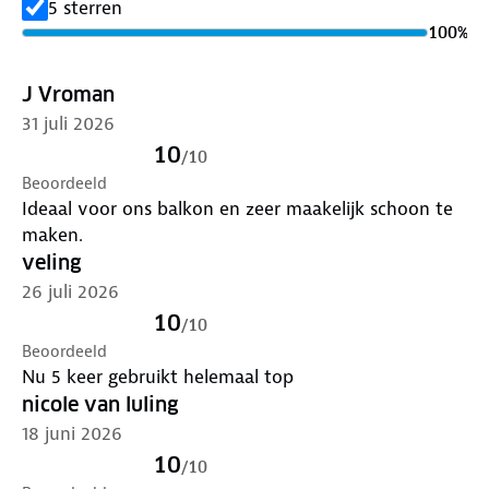
5 sterren
camping. Gezond, snel en gemakkelijk grillen voor
100
%
iedereen!
Waarom kiezen voor KitchenBrothers?
J Vroman
Voor wie zoekt naar veelzijdigheid, kracht en
31 juli 2026
gebruiksgemak bij elektrisch barbecueën – thuis en
onderweg.
10
/
10
Specificaties
Beoordeeld
Vermogen: 2000-2400W
Ideaal voor ons balkon en zeer maakelijk schoon te
Grillplaat: 49x37 cm, glad & geribbeld
maken.
5 hittestanden
veling
IPX4, uitneembare lekbak
26 juli 2026
Verwijderbare poot, plateau
10
/
10
Gewicht: 7 kg, kabel: 3 m
Beoordeeld
Nu 5 keer gebruikt helemaal top
nicole van luling
18 juni 2026
10
/
10