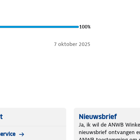
 mooist van achter het stuur.
100
%
7 oktober 2025
t
Nieuwsbrief
Ja, ik wil de ANWB Winke
nieuwsbrief ontvangen e
ervice
ANWB toestemming om m