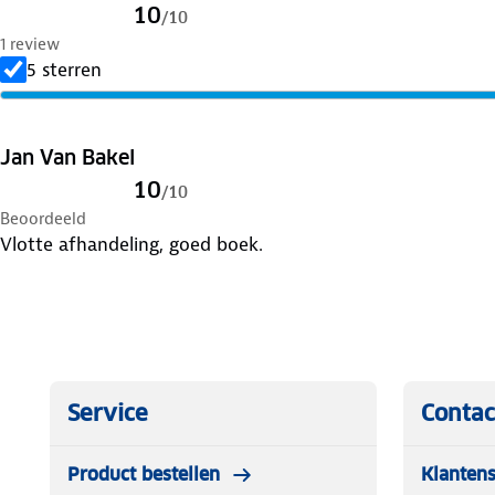
10
/
10
Nieuw-Zeeland wacht. Stap in en ontdek het land op z’n
1 review
5 sterren
Jan Van Bakel
10
/
10
Beoordeeld
Vlotte afhandeling, goed boek.
Service
Contac
Product bestellen
Klantens