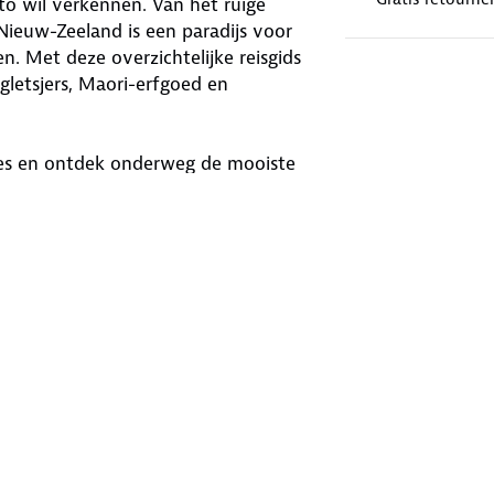
o wil verkennen. Van het ruige
Nieuw-Zeeland is een paradijs voor
n. Met deze overzichtelijke reisgids
 gletsjers, Maori-erfgoed en
appes en ontdek onderweg de mooiste
je nu van wandelen houdt, wijn
je het land op jouw tempo.
et dagvoorstellen die je vrij kunt
, handig aangeduid met 1, 2 of 3
splekken, speciaal voor autoreizigers
lpalen uit het verleden
n én een complete wegenatlas (schaal