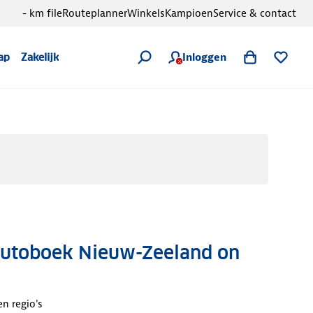
- km file
Routeplanner
Winkels
Kampioen
Service & contact
Inloggen
ap
Zakelijk
autoboek Nieuw-Zeeland on
n regio's