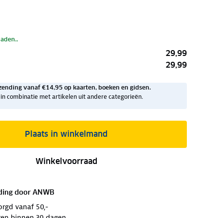
laden..
29,99
29,99
zending vanaf €14,95 op kaarten, boeken en gidsen.
ig in combinatie met artikelen uit andere categorieën.
Plaats in winkelmand
Winkelvoorraad
ding door
ANWB
orgd vanaf 50,-
ren binnen 30 dagen