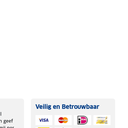
Veilig en Betrouwbaar
l
n geef
ij per