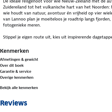
De ideale reisgenoot voor wie Nieuw-Zeeland met de aut
Zuidereiland tot het vulkanische hart van het Noorden: 
wie houdt van natuur, avontuur én vrijheid op vier wiele
van Lannoo plan je moeiteloos je roadtrip langs fjorden,
fotogenieke meren.
Stippel je eigen route uit, kies uit inspirerende daget
plekken om te stoppen, te eten en te overnachten. Of 
proeven of walvissen spotten, met dit autoboek beleef 
Kenmerken
Afmetingen & gewicht
In deze gids vind je onder andere:
Over dit boek
Uitgewerkte routes door heel Nieuw-Zeeland, telkens m
Garantie & service
combineren
Overige kenmerken
Per regio een overzicht van de absolute hoogtepunten
sterren
Bekijk alle kenmerken
Tips voor charmante eetadresjes en fijne overnachting
Een kort historisch overzicht met de belangrijkste mij
Reviews
Duidelijke stadsplannen, overzichtelijke routekaarte
1:1.000.000)