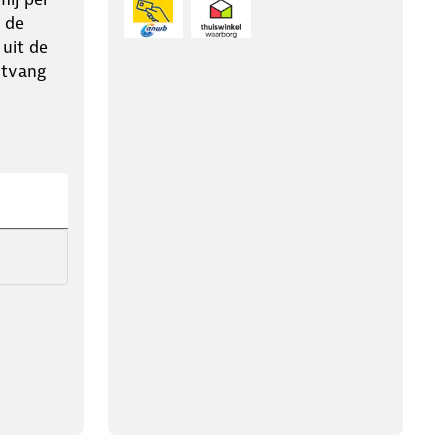
 de
 uit de
ntvang