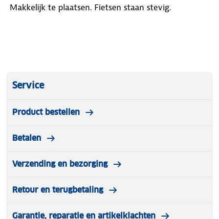
Wat zit er in de verpakking?
Makkelijk te plaatsen. Fietsen staan stevig.
R2B fietsendrager
Frameklem lang
Frameklem kort
Sleutels voor frameklemmen
Sleutels voor trekhaakvergrendeling
13 naar 7 polige verloopstekker
Service
Met deze R2B fietsendrager neem je twee
fietsen stabiel en compact mee en heb je
Product bestellen
toegang tot de kofferbak tijdens het vervoer.
Betalen
Verzending en bezorging
Retour en terugbetaling
Garantie, reparatie en artikelklachten