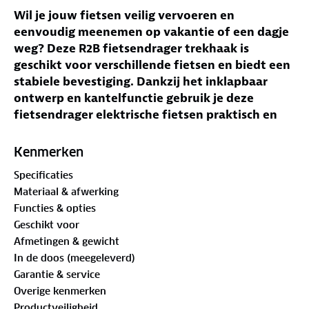
Wil je jouw fietsen veilig vervoeren en
eenvoudig meenemen op vakantie of een dagje
weg? Deze R2B fietsendrager trekhaak is
geschikt voor verschillende fietsen en biedt een
stabiele bevestiging. Dankzij het inklapbaar
ontwerp en kantelfunctie gebruik je deze
fietsendrager elektrische fietsen praktisch en
compact.
Kenmerken
Jouw voordelen met deze fietsendrager
Specificaties
Geschikt voor 2 fietsen
– Te gebruiken als
Materiaal & afwerking
fietsendrager 2 fietsen voor verschillende
Functies & opties
fietstypes.
Geschikt voor
Kantelfunctie
– Houdt toegang tot de
Afmetingen & gewicht
kofferbak met fietsen gemonteerd.
In de doos (meegeleverd)
Inklapbaar ontwerp
– Fietsendrager inklapbaar
Garantie & service
en compact op te bergen.
Overige kenmerken
Stevige frameklemmen
– Zorgt voor stabiele
Productveiligheid