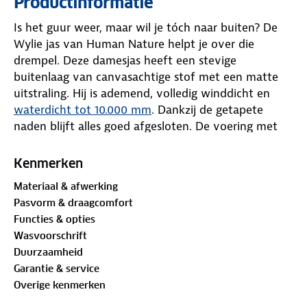
Productinformatie
Is het guur weer, maar wil je tóch naar buiten? De
Wylie jas van Human Nature helpt je over die
drempel. Deze damesjas heeft een stevige
buitenlaag van canvasachtige stof met een matte
uitstraling. Hij is ademend, volledig winddicht en
waterdicht tot 10.000 mm
. Dankzij de getapete
naden blijft alles goed afgesloten. De voering met
PrimaLoft®
houdt je warm als het weer omslaat.
Kenmerken
Je hebt veel bewegingsvrijheid door de rechte,
Materiaal & afwerking
ruime pasvorm. Pas de taille, zoom en manchetten
Pasvorm & draagcomfort
gemakkelijk aan naar jouw voorkeur. De kentkraag
Functies & opties
sluit hoog tegen de wind. Rits de jas dicht en druk
Wasvoorschrift
de overslag stevig vast.
Duurzaamheid
Garantie & service
Opvallend zijn de vierkante klepzakken met metalen
Overige kenmerken
drukkers. Daarachter zitten warme steekzakken
voor je handen. In totaal zijn er negen zakken,