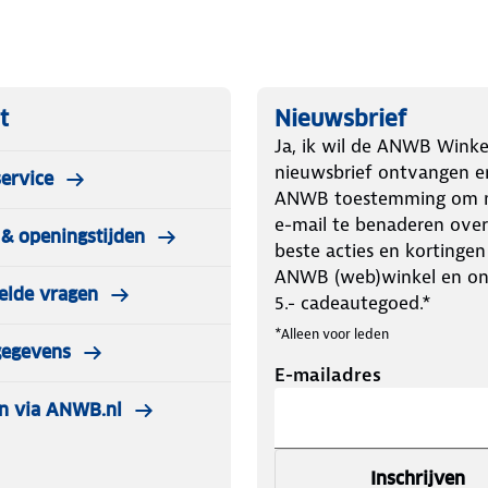
t
Nieuwsbrief
Ja, ik wil de ANWB Winke
nieuwsbrief ontvangen e
ervice
ANWB toestemming om m
e-mail te benaderen over
& openingstijden
beste acties en kortingen
ANWB (web)winkel en o
elde vragen
5.- cadeautegoed.*
*Alleen voor leden
gegevens
E-mailadres
n via ANWB.nl
Inschrijven