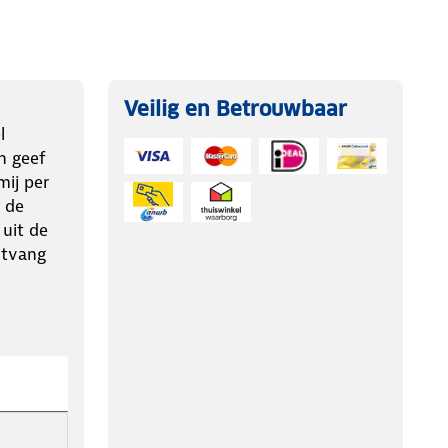
Veilig en Betrouwbaar
l
n geef
ij per
 de
 uit de
ntvang