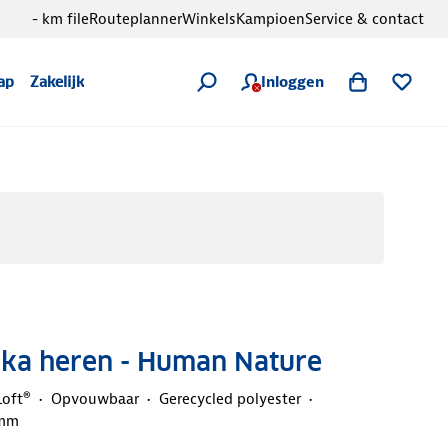
- km file
Routeplanner
Winkels
Kampioen
Service & contact
Inloggen
ap
Zakelijk
rka heren - Human Nature
Loft®
Opvouwbaar
Gerecycled polyester
 mm