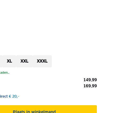
XL
XXL
XXXL
laden..
149,99
169,99
irect
€ 20,-
Plaats in winkelmand