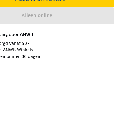
Alleen online
ding door
ANWB
orgd vanaf 50,-
 in ANWB Winkels
ren binnen 30 dagen