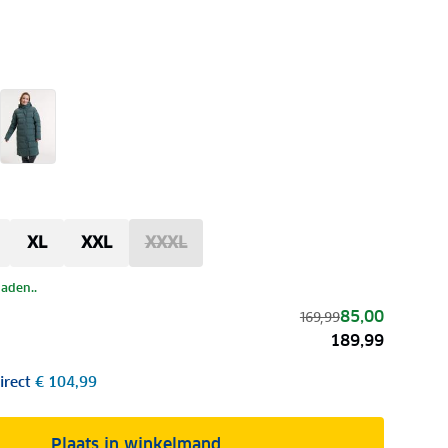
XL
XXL
XXXL
laden..
85,00
169,99
189,99
irect
€ 104,99
Plaats in winkelmand