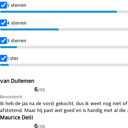
5 sterren
4 sterren
3 sterren
1 ster
van Dullemen
6
/
10
Beoordeeld
Ik heb de jas na de vorst gekocht, dus ik weet nog niet o
afstotend. Maar hij past wel goed en is handig met al die
Maurice Delil
6
/
10