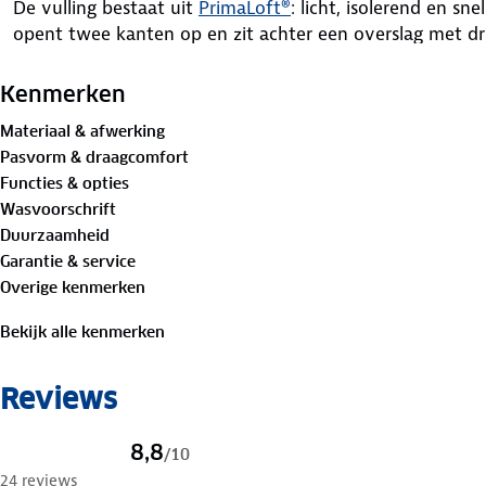
De vulling bestaat uit
PrimaLoft®
: licht, isolerend en sn
opent twee kanten op en zit achter een overslag met d
verstellen of helemaal afritsen. Binnenin zitten duimga
zeven zakken heb je genoeg plek voor je spullen. Een ref
Kenmerken
linkermouw zorgt dat je beter opvalt in het donker. K
Materiaal & afwerking
Pasvorm & draagcomfort
Bewust onderweg met hergebruikt materiaal
Functies & opties
Buitenstof: 100%
gerecycled polyester
Wasvoorschrift
Voering: 100% gerecycled polyamide
Duurzaamheid
Vulling: 100% gerecycled polyester
Garantie & service
Overige kenmerken
Verleng de levensduur van je kleding met goed
onderho
Lever het in bij onze winkels. Wij geven er een nieuwe
Bekijk alle kenmerken
Reviews
8,8
/
10
24 reviews