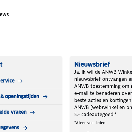
iews
t
Nieuwsbrief
Ja, ik wil de ANWB Winke
nieuwsbrief ontvangen e
ervice
ANWB toestemming om m
e-mail te benaderen over
& openingstijden
beste acties en kortingen
ANWB (web)winkel en o
elde vragen
5.- cadeautegoed.*
*Alleen voor leden
gegevens