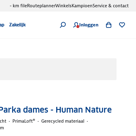
- km file
Routeplanner
Winkels
Kampioen
Service & contact
Inloggen
ap
Zakelijk
- Parka dames - Human Nature
cht
PrimaLoft®
Gerecycled materiaal
mm