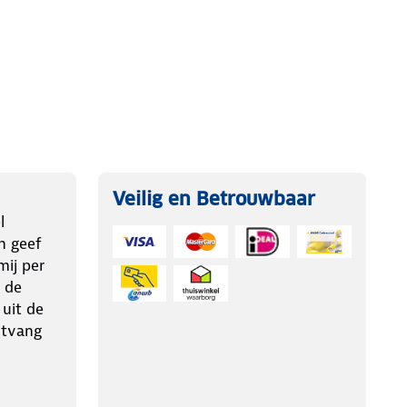
Veilig en Betrouwbaar
l
n geef
ij per
 de
 uit de
ntvang