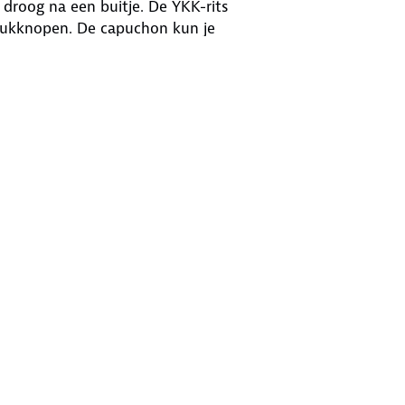
el droog na een buitje. De YKK-rits
rukknopen. De capuchon kun je
ten die je polsen goed afdekken. Met
lectieband in het zakje op de
oude dag? Warme keuze.
ud
. Is je kleding aan vervanging toe?
 bestemming aan.