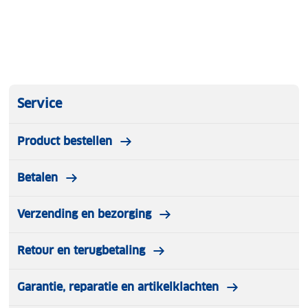
levensduur van de motor, waardoor onnodige
reparaties worden voorkomen.
Specificaties:
Service
Product bestellen
ACEA A3/B4
Betalen
API SN/CF
Verzending en bezorging
MB 229.1
Retour en terugbetaling
VW 501.01/505.00
Garantie, reparatie en artikelklachten