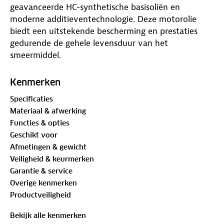
geavanceerde HC-synthetische basisoliën en
moderne additieventechnologie. Deze motorolie
biedt een uitstekende bescherming en prestaties
gedurende de gehele levensduur van het
smeermiddel.
Kenmerken
Specificaties
Zorgt voor uitstekende smering, wat essentieel is
Materiaal & afwerking
voor een optimale werking van de motor.
Functies & opties
Geschikt voor
Draagt bij aan een lager brandstofverbruik, wat
Afmetingen & gewicht
zowel kostenbesparend als milieuvriendelijk is.
Veiligheid & keurmerken
Garantie & service
Biedt goede vloeibaarheid bij lagere temperaturen,
Overige kenmerken
wat zorgt voor een betrouwbare start, zelfs in
Productveiligheid
koude omstandigheden.
Bekijk alle kenmerken
De uitstekende slijtagebescherming verlengt de