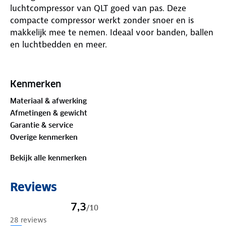
luchtcompressor van QLT goed van pas. Deze
compacte compressor werkt zonder snoer en is
makkelijk mee te nemen. Ideaal voor banden, ballen
en luchtbedden en meer.
De luchtcompressor is eenvoudig in gebruik. Je stelt
de gewenste druk in, sluit hem aan en het apparaat
Kenmerken
doet de rest. De drukmeter toont precies hoeveel
Materiaal & afwerking
lucht erin zit. Als de juiste druk bereikt is, stopt hij
Afmetingen & gewicht
vanzelf. De ledverlichting geeft duidelijk aan wat je
Garantie & service
doet, ook bij weinig licht.
Overige kenmerken
In het opbergvak bewaar je de meegeleverde
Bekijk alle kenmerken
hulpstukken overzichtelijk bij elkaar. Je hebt dus
altijd het juiste mondstuk bij de hand. Zo houd je
Reviews
alles op de gewenste spanning. Deze compressor
helpt je vooruit!
7,3
/
10
28 reviews
Specificaties: