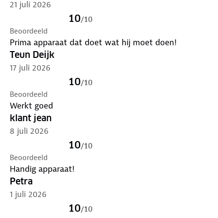
✓ 1x luchtslang
21 juli 2026
✓ 1x ventieladapter
10
/
10
✓ 1x naald voor ballen
Beoordeeld
✓ 2x adapter voor luchtbed
Prima apparaat dat doet wat hij moet doen!
✓ 1x USB/Type-C oplaadkabel (0.5 m)
Teun Deijk
17 juli 2026
10
/
10
Beoordeeld
Werkt goed
klant jean
8 juli 2026
10
/
10
Beoordeeld
Handig apparaat!
Petra
1 juli 2026
10
/
10