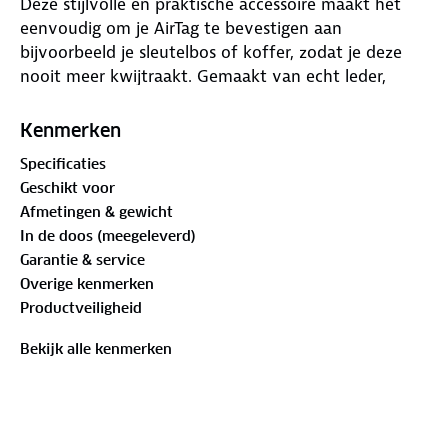
Deze stijlvolle en praktische accessoire maakt het
eenvoudig om je AirTag te bevestigen aan
bijvoorbeeld je sleutelbos of koffer, zodat je deze
nooit meer kwijtraakt. Gemaakt van echt leder,
biedt de Leather Loop duurzaamheid en een luxe
uitstraling. De fraaie stiksels voegen een verfijnde
Kenmerken
touch toe, terwijl de handige lus zorgt voor een
Specificaties
gemakkelijke bevestiging. Perfect voor iedereen die
Geschikt voor
zijn waardevolle spullen veilig wil houden.
Afmetingen & gewicht
In de doos (meegeleverd)
Garantie & service
Overige kenmerken
Productveiligheid
Bekijk alle kenmerken