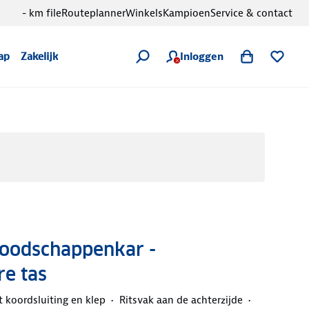
- km file
Routeplanner
Winkels
Kampioen
Service & contact
Inloggen
ap
Zakelijk
Boodschappenkar -
e tas
 koordsluiting en klep
Ritsvak aan de achterzijde