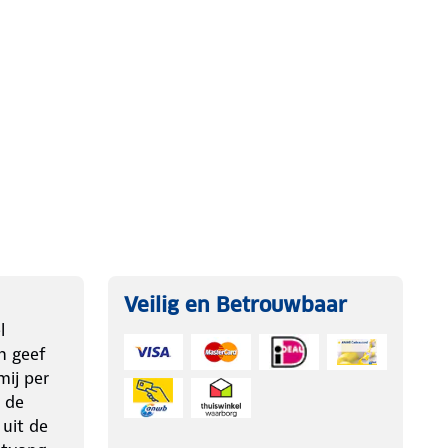
Veilig en Betrouwbaar
l
n geef
ij per
 de
 uit de