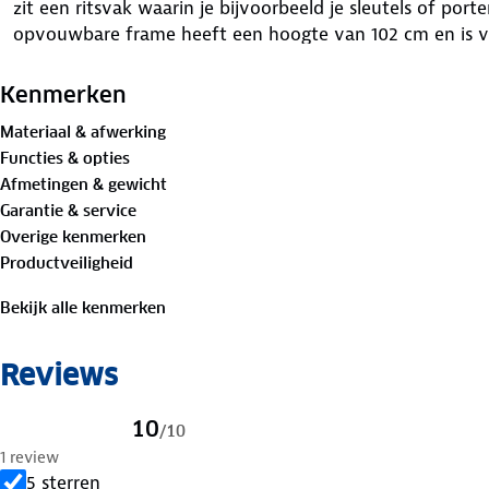
zit een ritsvak waarin je bijvoorbeeld je sleutels of p
opvouwbare frame heeft een hoogte van 102 cm en is 
softgrip. Aan de onderkant zit een uitklapbare stang waa
De wielen hebben een diameter van 21 cm. De boodscha
Kenmerken
en uit te klappen, zodat je ruimte bespaart bij het opbe
Materiaal & afwerking
Functies & opties
Afmetingen trolley:
102 cm hoogte x 35 cm breedte x 
Afmetingen & gewicht
Garantie & service
Afmetingen tas:
61 cm hoogte x 31 cm breedte x 24 cm
Overige kenmerken
Productveiligheid
Inhoud tas:
42 liter
Bekijk alle kenmerken
Kenmerken
Reviews
Afneembare tas met koordsluiting en klep
10
/
10
Ritsvak aan de achterzijde
1 review
5 sterren