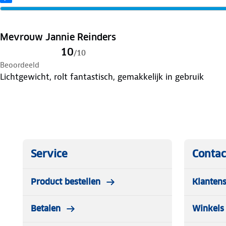
Twee wielen
Stalen frame van 102 cm hoog
Mevrouw Jannie Reinders
10
/
10
Handvat met softgrip
Beoordeeld
Lichtgewicht, rolt fantastisch, gemakkelijk in gebruik
Opvouwbaar ontwerp
Maximaal draagvermogen 20 kg
Service
Contac
Product bestellen
Klantens
Betalen
Winkels 