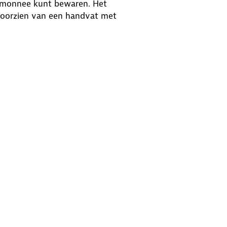
ortemonnee kunt bewaren. Het
voorzien van een handvat met
rdoor de wagen stevig blijft staan.
ppenwagen is snel en eenvoudig in-
rgen.
47 cm diepte
 diepte