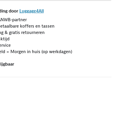
ding door
Luggage4All
ANWB-partner
etaalbare koffers en tassen
ng & gratis retourneren
ktijd
ervice
eld = Morgen in huis (op werkdagen)
ijgbaar