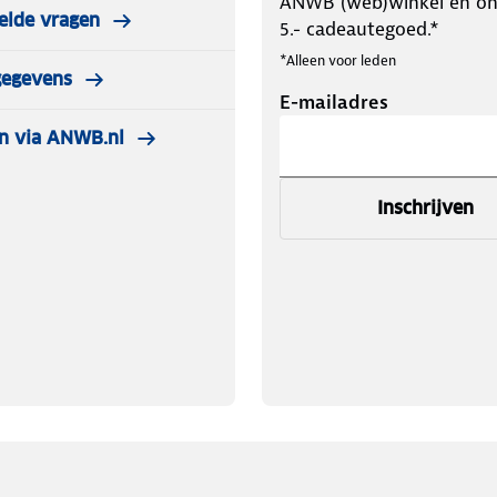
ANWB (web)winkel en o
elde vragen
5.- cadeautegoed.*
*Alleen voor leden
gegevens
E-mailadres
n via ANWB.nl
Inschrijven