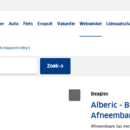
er
Auto
Fiets
Eropuit
Vakantie
Webwinkel
Lidmaatsch
schappentrolley's
Zoek
Beagles
Alberic - 
Afneembar
Afneembare tas met