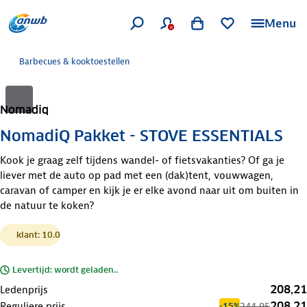
Menu
Barbecues & kooktoestellen
Nomadiq
NomadiQ Pakket - STOVE ESSENTIALS
Kook je graag zelf tijdens wandel- of fietsvakanties? Of ga je
liever met de auto op pad met een (dak)tent, vouwwagen,
caravan of camper en kijk je er elke avond naar uit om buiten in
de natuur te koken?
klant: 10.0
Levertijd: wordt geladen..
208,21
Ledenprijs
208,21
Reguliere prijs
244,95
-15%