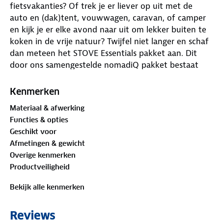
fietsvakanties? Of trek je er liever op uit met de
auto en (dak)tent, vouwwagen, caravan, of camper
en kijk je er elke avond naar uit om lekker buiten te
koken in de vrije natuur? Twijfel niet langer en schaf
dan meteen het STOVE Essentials pakket aan. Dit
door ons samengestelde nomadiQ pakket bestaat
uit een draagbaar outdoor kooktoestel (2,7 kg.) met
dubbel uitgevoerde krachtige brander, een 3-pack
Kenmerken
gasflesjes, zwarte draagtas (ideaal tijdens transport
Materiaal & afwerking
en opbergen) en een handig windscherm voor zo
Functies & opties
efficiënt mogelijk koken.
Geschikt voor
Afmetingen & gewicht
Overige kenmerken
Productveiligheid
Inhoud pakket STOVE ESSENTIALS:
Bekijk alle kenmerken
Reviews
nomadiQ Draagbaar outdoor kooktoestel