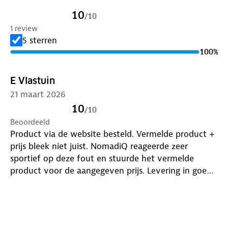
10
/
10
nomadiQ Draagtas | zwart
1 review
5 sterren
nomadiQ 3-pack gasflesjes
100
%
nomadiQ Windscherm
E Vlastuin
21 maart 2026
Art. nr.: 27.2256.12MB | EAN: 8720165898473
10
/
10
Beoordeeld
Product via de website besteld. Vermelde product +
prijs bleek niet juist. NomadiQ reageerde zeer
sportief op deze fout en stuurde het vermelde
product voor de aangegeven prijs. Levering in goede
verpakking en product is zeer solide. Prima
uitbreiding voor onze komende reizen.