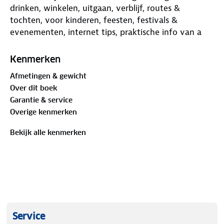
drinken, winkelen, uitgaan, verblijf, routes &
tochten, voor kinderen, feesten, festivals &
evenementen, internet tips, praktische info van a
tot z, een taalgidsje, plattegronden en
straatnamenregister.
Kenmerken
Afmetingen & gewicht
Over dit boek
Garantie & service
Overige kenmerken
Bekijk alle kenmerken
Service