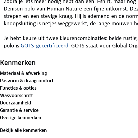
Zodra je iets meer nodig hebt dan een T-shirt, maar nog n
Denison polo van Human Nature een fijne uitkomst. Dez
strepen en een stevige kraag. Hij is ademend en de norm
knoopsluiting is netjes weggewerkt, de lange mouwen 
Je hebt keuze uit twee kleurencombinaties: beide rustig, 
polo is
GOTS-gecertificeerd
. GOTS staat voor Global Org
erkende norm voor biologische vezels. Op alledaagse mo
je op kunt rekenen.
Kenmerken
Materiaal & afwerking
Materiaal
Pasvorm & draagcomfort
Grijs: 93%
biologisch katoen
, 7% polyester
Functies & opties
Petrol: 100%
biologisch katoen
Wasvoorschrift
Duurzaamheid
Is je kleding aan vervanging toe? Lever het in bij onze 
Garantie & service
bestemming aan.
Overige kenmerken
Bekijk alle kenmerken