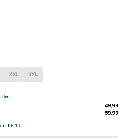
XXL
3XL
laden..
49,99
59,99
irect
€ 10,-