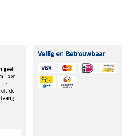
Veilig en Betrouwbaar
l
n geef
ij per
 de
 uit de
ntvang