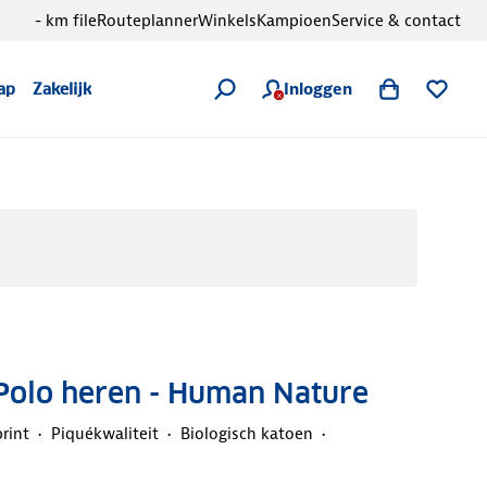
- km file
Routeplanner
Winkels
Kampioen
Service & contact
Inloggen
ap
Zakelijk
 Polo heren - Human Nature
rint
Piquékwaliteit
Biologisch katoen
d