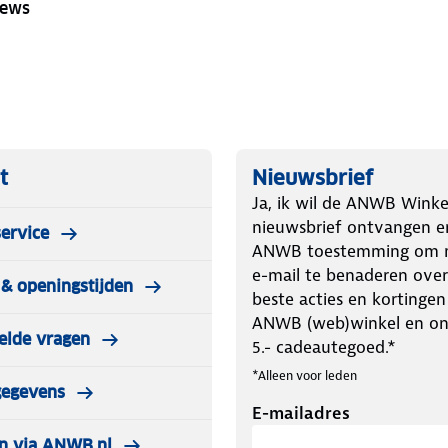
iews
t
Nieuwsbrief
Ja, ik wil de ANWB Winke
nieuwsbrief ontvangen e
ervice
ANWB toestemming om m
e-mail te benaderen over
& openingstijden
beste acties en kortingen
ANWB (web)winkel en o
elde vragen
5.- cadeautegoed.*
*Alleen voor leden
gegevens
E-mailadres
n via ANWB.nl