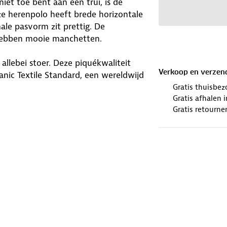
iet toe bent aan een trui, is de
e herenpolo heeft brede horizontale
ale pasvorm zit prettig. De
hebben mooie manchetten.
allebei stoer. Deze piquékwaliteit
Verkoop en verzen
anic Textile Standard, een wereldwijd
menten is dit een kledingstuk waar
Gratis thuisbez
Gratis afhalen
Gratis retourne
winkels. Wij geven er een nieuwe