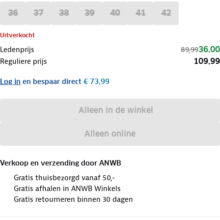
36
37
38
39
40
41
42
Uitverkocht
36,00
Ledenprijs
89,99
109,99
Reguliere prijs
Log in
en bespaar direct
€ 73,99
Alleen in de winkel
Alleen online
Verkoop en verzending door
ANWB
Gratis thuisbezorgd vanaf 50,-
Gratis afhalen in ANWB Winkels
Gratis retourneren binnen 30 dagen