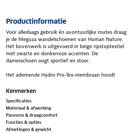
Productinformatie
Voor alledaags gebruik én avontuurlijke routes draag
je de Meguza wandelschoenen van Human Nature.
Het bovenwerk is uitgevoerd in beige ripstoptextiel
met zwarte en donkerroze accenten. De
damesschoen oogt sportief en stoer.
Het ademende Hydro Pro-Tex-membraan houdt
water buiten en laat transpiratievocht ontsnappen,
zodat je voeten droog blijven. Tijdens lange
Kenmerken
wandelingen in de regen of op nat gras kan er via
Specificaties
naden of andere delen van de schoen toch wat
Materiaal & afwerking
water binnendringen door opgehoopte druppels.
Pasvorm & draagcomfort
Functies & opties
De zool is antislip en gripvast. Ideaal voor een
Afmetingen & gewicht
drassig bospad, modderige weide of rotsachtige