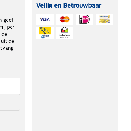
Veilig en Betrouwbaar
l
n geef
ij per
 de
 uit de
ntvang