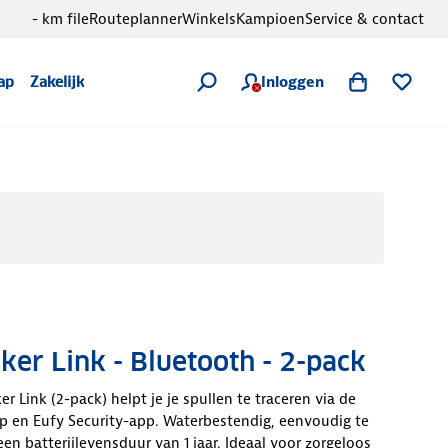
- km file
Routeplanner
Winkels
Kampioen
Service & contact
Inloggen
ap
Zakelijk
ker Link - Bluetooth - 2-pack
r Link (2-pack) helpt je je spullen te traceren via de
p en Eufy Security-app. Waterbestendig, eenvoudig te
en batterijlevensduur van 1 jaar. Ideaal voor zorgeloos