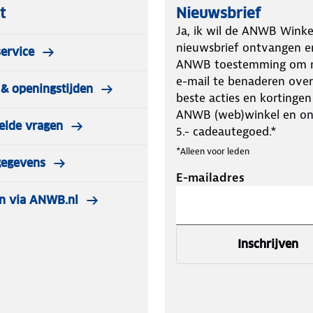
t
Nieuwsbrief
Ja, ik wil de ANWB Winke
nieuwsbrief ontvangen e
ervice
ANWB toestemming om m
e-mail te benaderen over
& openingstijden
beste acties en kortingen
ANWB (web)winkel en o
elde vragen
5.- cadeautegoed.*
*Alleen voor leden
gegevens
E-mailadres
n via ANWB.nl
Inschrijven