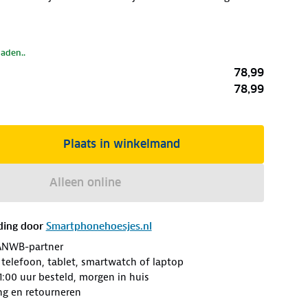
laden..
78,99
78,99
Plaats in winkelmand
Alleen online
ding door
Smartphonehoesjes.nl
ANWB-partner
 telefoon, tablet, smartwatch of laptop
:00 uur besteld, morgen in huis
ng en retourneren