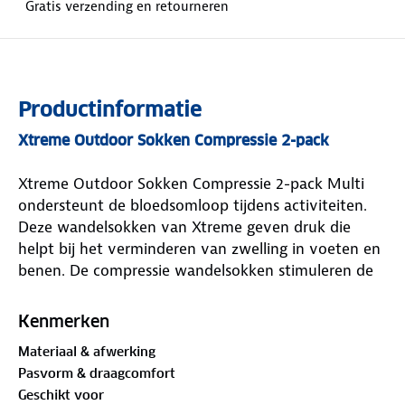
Gratis verzending en retourneren
Productinformatie
Xtreme Outdoor Sokken Compressie 2-pack
Xtreme Outdoor Sokken Compressie 2-pack Multi
ondersteunt de bloedsomloop tijdens activiteiten.
Deze wandelsokken van Xtreme geven druk die
helpt bij het verminderen van zwelling in voeten en
benen. De compressie wandelsokken stimuleren de
toevoer van zuurstof naar spieren en dragen bij aan
een lager melkzuurniveau. De compressie sokken
Kenmerken
bevatten wol, polyamide en elastaan. Dit zorgt
Materiaal & afwerking
ervoor dat de compressie sokken vocht afvoeren en
Pasvorm & draagcomfort
snel drogen. De Xtreme sokken zijn naadloos en
Geschikt voor
verkrijgbaar in verschillende kleuren.De voetzone