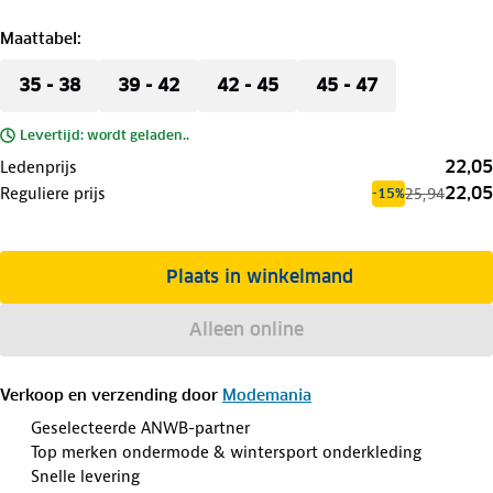
Maattabel
:
35 - 38
39 - 42
42 - 45
45 - 47
Levertijd: wordt geladen..
22,05
Ledenprijs
22,05
Reguliere prijs
25,94
-15%
Plaats in winkelmand
Alleen online
Verkoop en verzending door
Modemania
Geselecteerde ANWB-partner
Top merken ondermode & wintersport onderkleding
Snelle levering