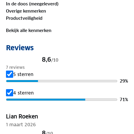
In de doos (meegeleverd)
heeft een kussen voor bescherming en comfort.
Overige kenmerken
Daarnaast zorgt de wol voor warmte tijdens de
Productveiligheid
koudere dagen. Elke verpakking bevat twee paar.
Bekijk alle kenmerken
Xtreme Outdoor Sokken Compressie 2-pack Multi.
Reviews
8,6
/
10
Merk
: Xtreme Sockswear
7 reviews
5 sterren
Inhoud
: 2 paar Outdoor Compressie Sokken
29
%
Geslacht
: Unisex
4 sterren
71
%
Maten
: 35/38, 39/42, 42/45 & 45/47
Lian Roeken
Materiaal
:52% Polyamide, 3% elastaan, 45% wol
1 maart 2026
8
/
10