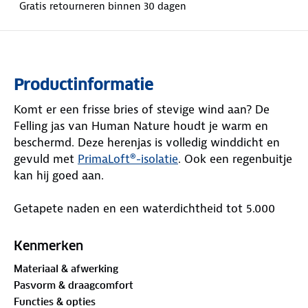
Gratis retourneren binnen 30 dagen
Productinformatie
Komt er een frisse bries of stevige wind aan? De
Felling jas van Human Nature houdt je warm en
beschermd. Deze herenjas is volledig winddicht en
gevuld met
PrimaLoft®-isolatie
. Ook een regenbuitje
kan hij goed aan.
Getapete naden en een waterdichtheid tot 5.000
mm zorgen dat je droog blijft. De ademende stof
voert warmte weg, zodat je comfortabel blijft
Kenmerken
tijdens beweging. In het zakje van de linkermouw zit
Materiaal & afwerking
een reflectieband verstopt, en het logo reflecteert.
Pasvorm & draagcomfort
Duimgaten in de mouwen helpen je handen warm
Functies & opties
te houden.