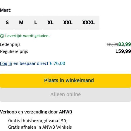
Maat
:
S
M
L
XL
XXL
XXXL
Levertijd: wordt geladen..
83,99
Ledenprijs
139,99
159,99
Reguliere prijs
Log in
en bespaar direct
€ 76,00
Plaats in winkelmand
Alleen online
Verkoop en verzending door
ANWB
Gratis thuisbezorgd vanaf 50,-
Gratis afhalen in ANWB Winkels