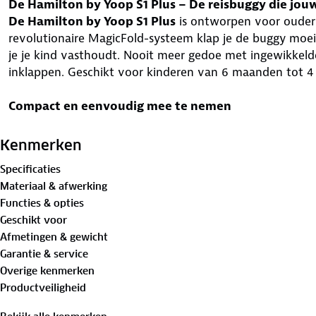
De Hamilton by Yoop S1 Plus – De reisbuggy die jou
De Hamilton by Yoop S1 Plus
is ontworpen voor ouders
revolutionaire MagicFold-systeem klap je de buggy moeit
je je kind vasthoudt. Nooit meer gedoe met ingewikkelde 
inklappen. Geschikt voor kinderen van 6 maanden tot 4 j
Compact en eenvoudig mee te nemen
Ben je het zat dat je buggy niet in de auto past? De Hami
Met een gewicht van 7,5 kg til je hem moeiteloos op. D
Kenmerken
klap je hem in met één hand. Het compacte formaat van 
Specificaties
in de kleinste achterbakken past, zoals die van een Volk
Materiaal & afwerking
geen stress meer op het vliegveld – deze buggy is bij 
Functies & opties
goedgekeurd als handbagage.
Geschikt voor
Afmetingen & gewicht
Veilig en stabiel op elke ondergrond
Garantie & service
Ouders willen niets liever dan hun kind veilig vervoeren
Overige kenmerken
puntsveiligheidsgordel met verstelbare schouderkussens 
Productveiligheid
veringssysteem op alle wielen zorgt voor een soepele rit
hobbelige bospaden rent. De voetrem biedt extra zekerh