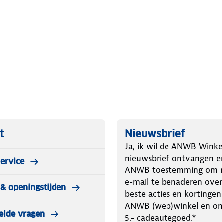
oldoet de buggy aan de Europese NEN-
erweg bent.
erse wandeling. De cool-climate
e verstelbare rugleuning volledig in
tschuifbare zonnekap met SPF 30+
ter in de kap kun je altijd een oogje
t
Nieuwsbrief
e buggy is niet alleen eenvoudig te
Ja, ik wil de ANWB Winke
k over een boodschappenmand met
nieuwsbrief ontvangen e
tra tas, een speeltje of wat
ervice
ANWB toestemming om m
e-mail te benaderen over
& openingstijden
beste acties en kortingen
ANWB (web)winkel en o
elde vragen
5.- cadeautegoed.*