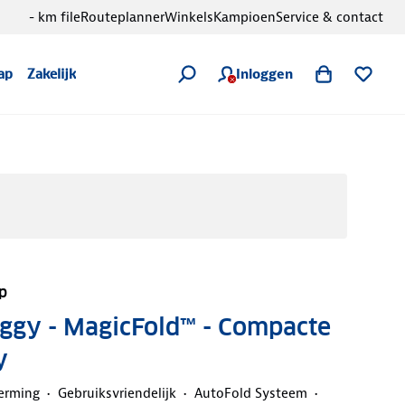
- km file
Routeplanner
Winkels
Kampioen
Service & contact
Inloggen
ap
Zakelijk
p
ggy - MagicFold™ - Compacte
y
erming
Gebruiksvriendelijk
AutoFold Systeem