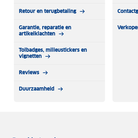
Afmetingen ingeklapt: 26 x 48 x 57 cm
Retour en terugbetaling
Contact
Maximale belasting: 22 kg
Garantie, reparatie en
Verkope
artikelklachten
Tolbadges, milieustickers en
vignetten
Reviews
Duurzaamheid