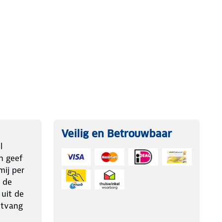
Veilig en Betrouwbaar
l
n geef
ij per
 de
 uit de
ntvang