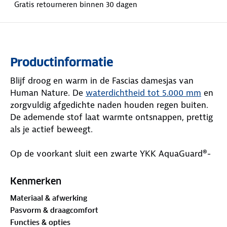
Gratis retourneren binnen 30 dagen
Productinformatie
Blijf droog en warm in de Fascias damesjas van
Human Nature. De
waterdichtheid tot 5.000 mm
en
zorgvuldig afgedichte naden houden regen buiten.
De ademende stof laat warmte ontsnappen, prettig
als je actief beweegt.
Op de voorkant sluit een zwarte YKK AquaGuard®-
rits de jas mooi af. Een reflectieband in de
linkermouw vergroot je zichtbaarheid als het donker
Kenmerken
wordt. De afneembare capuchon geeft je vrijheid bij
Materiaal & afwerking
veranderlijk weer. De
PrimaLoft®-isolatie
houdt je
Pasvorm & draagcomfort
warm zonder dat de jas zwaar aanvoelt. Duimgaten
Functies & opties
in de mouwen helpen je handen warm te houden.