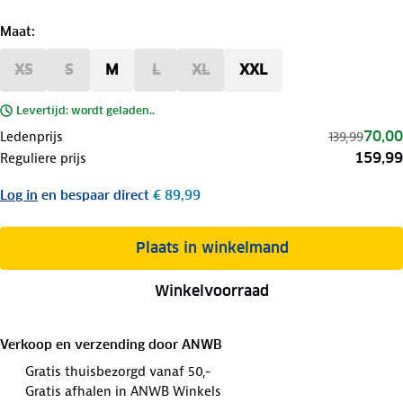
Maat
:
XS
S
M
L
XL
XXL
Levertijd: wordt geladen..
70,00
Ledenprijs
139,99
159,99
Reguliere prijs
Log in
en bespaar direct
€ 89,99
Plaats in winkelmand
Winkelvoorraad
Verkoop en verzending door
ANWB
Gratis thuisbezorgd vanaf 50,-
Gratis afhalen in ANWB Winkels