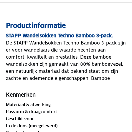
Productinformatie
STAPP Wandelsokken Techno Bamboo 3-pack.
De STAPP Wandelsokken Techno Bamboo 3-pack zijn
er voor wandelaars die waarde hechten aan
comfort, kwaliteit en prestaties. Deze bamboe
wandelsokken zijn gemaakt van 80% bamboevezel,
een natuurlijk materiaal dat bekend staat om zijn
zachte en ademende eigenschappen. Bamboe
neemt tot vier keer meer vocht op dan katoen, wat
ervoor zorgt dat je voeten droog en fris blijven,
Kenmerken
zelfs tijdens lange wandelingen of intensieve
Materiaal & afwerking
outdooractiviteiten. De natuurlijke antibacteriële
Pasvorm & draagcomfort
werking van bamboe voorkomt de opbouw van
Geschikt voor
nare geurtjes en draagt bij aan een langdurig fris
In de doos (meegeleverd)
gevoel.Dankzij de badstofvoering bieden deze