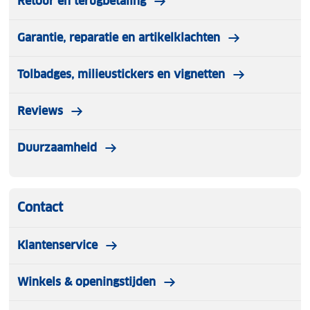
Retour en terugbetaling
Maten
: 35/38. 39/42, 43/46 & 47/50
Materiaal
: 80% bamboo 17% polyester 3%
Garantie, reparatie en artikelklachten
elastan
Natuurlijke antibacteriële werking
Tolbadges, milieustickers en vignetten
Badstof beschermt en is schokdempend
Reviews
Duurzaamheid
Contact
Klantenservice
Winkels & openingstijden