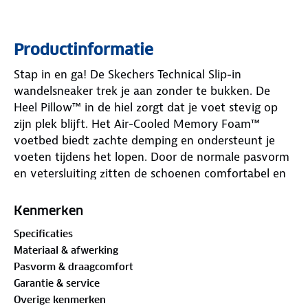
Productinformatie
Stap in en ga! De Skechers Technical Slip-in
wandelsneaker trek je aan zonder te bukken. De
Heel Pillow™ in de hiel zorgt dat je voet stevig op
zijn plek blijft. Het Air-Cooled Memory Foam™
voetbed biedt zachte demping en ondersteunt je
voeten tijdens het lopen. Door de normale pasvorm
en vetersluiting zitten de schoenen comfortabel en
sluiten ze goed aan.
Kenmerken
Het ventilerende bovenwerk houdt je voeten fris.
Specificaties
De flexibele zool met profiel biedt grip op
Materiaal & afwerking
verschillende ondergronden. De grijze kleur en het
Pasvorm & draagcomfort
herkenbare Skechers® logo geven de sneakers een
Garantie & service
sportieve uitstraling. Een blokje om of een lange
Overige kenmerken
wandeling? Met deze wandelsneakers ben je klaar