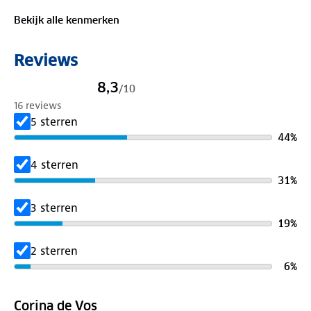
om op pad te gaan!
Bekijk alle kenmerken
Reviews
8,3
/
10
16 reviews
5 sterren
44
%
4 sterren
31
%
3 sterren
19
%
2 sterren
6
%
Corina de Vos