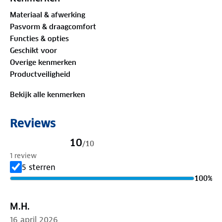
lange wandelingen kunt maken. Klaar voor een
Materiaal & afwerking
sportieve zomerse tocht?
Pasvorm & draagcomfort
Functies & opties
Geschikt voor
Overige kenmerken
Productveiligheid
Bekijk alle kenmerken
Reviews
10
/
10
1 review
5 sterren
100
%
M.H.
16 april 2026