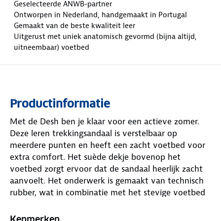
Geselecteerde ANWB-partner
Ontworpen in Nederland, handgemaakt in Portugal
Gemaakt van de beste kwaliteit leer
Uitgerust met uniek anatomisch gevormd (bijna altijd,
uitneembaar) voetbed
Productinformatie
Met de Desh ben je klaar voor een actieve zomer.
Deze leren trekkingsandaal is verstelbaar op
meerdere punten en heeft een zacht voetbed voor
extra comfort. Het suède dekje bovenop het
voetbed zorgt ervoor dat de sandaal heerlijk zacht
aanvoelt. Het onderwerk is gemaakt van technisch
rubber, wat in combinatie met het stevige voetbed
zorgt voor een goede demping. De gesloten hiel
biedt extra stabiliteit, zodat je met vertrouwen
Kenmerken