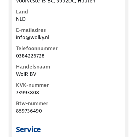
Voorveste 15 BC, 3992DC, Houten
Land
NLD
E-mailadres
info@wolky.nl
Telefoonnummer
0384226728
Handelsnaam
WolR BV
KVK-nummer
73993808
Btw-nummer
859736490
Service