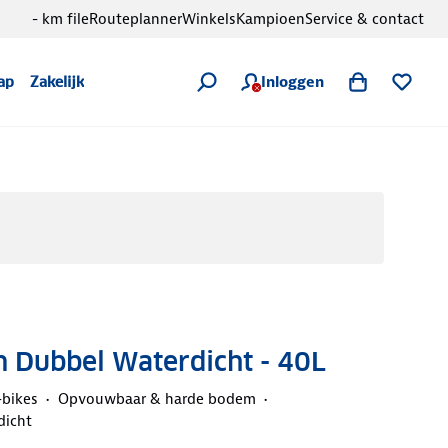
- km file
Routeplanner
Winkels
Kampioen
Service & contact
Inloggen
ap
Zakelijk
n Dubbel Waterdicht - 40L
-bikes
Opvouwbaar & harde bodem
dicht