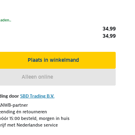
laden..
34,99
34,99
Plaats in winkelmand
Alleen online
ding door
SBD Trading B.V.
ANWB-partner
erzending én retourneren
óór 15:00 besteld, morgen in huis
ijf met Nederlandse service