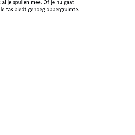
 al je spullen mee. Of je nu gaat
ele tas biedt genoeg opbergruimte.
PVC), een zeildoekachtig materiaal
ok tijdens een fikse regenbui.
 reflecterende strepen aan de
ra veilig dus.