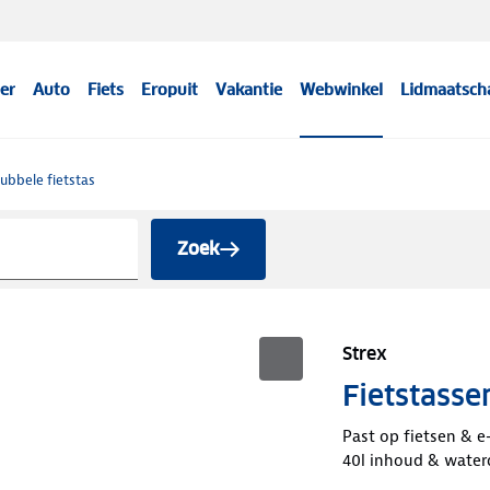
er
Auto
Fiets
Eropuit
Vakantie
Webwinkel
Lidmaatsch
ubbele fietstas
Zoek
Strex
Fietstasse
Past op fietsen & e
40l inhoud & water