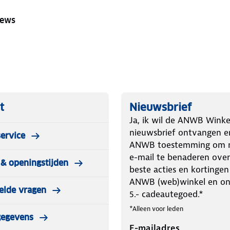
iews
t
Nieuwsbrief
Ja, ik wil de ANWB Winke
nieuwsbrief ontvangen e
ervice
ANWB toestemming om m
e-mail te benaderen over
& openingstijden
beste acties en kortingen
ANWB (web)winkel en o
elde vragen
5.- cadeautegoed.*
*Alleen voor leden
gegevens
E-mailadres