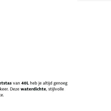
etstas
van
40L
heb je altijd genoeg
keer. Deze
waterdichte
, stijlvolle
ke.