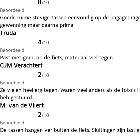
8
/
10
Beoordeeld
Reflecterende strepen
Goede ruime stevige tassen eenvoudig op de bagagedrager
gewenning maar daarna prima.
Kleur: Zwart
Truda
4
/
10
Beoordeeld
Past niet goed op de fiets, materiaal viel tegen.
GJM Verachtert
2
/
10
Beoordeeld
Ze vielen heel erg tegen. Waren veel anders als de foto’s l
heb gestuurd.
M. van de Vliert
2
/
10
Beoordeeld
De tassen hangen ver buiten de fiets. Sluitingen zijn lasti