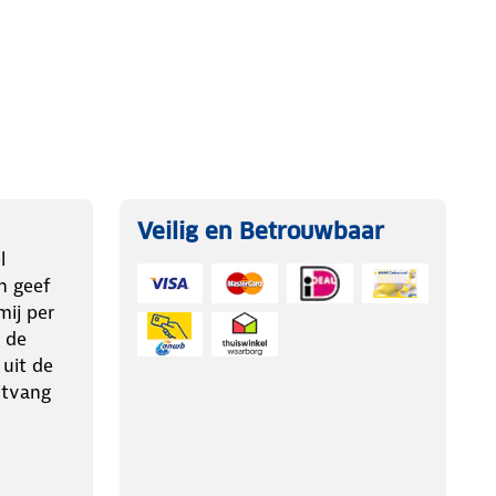
Veilig en Betrouwbaar
l
n geef
ij per
 de
 uit de
ntvang