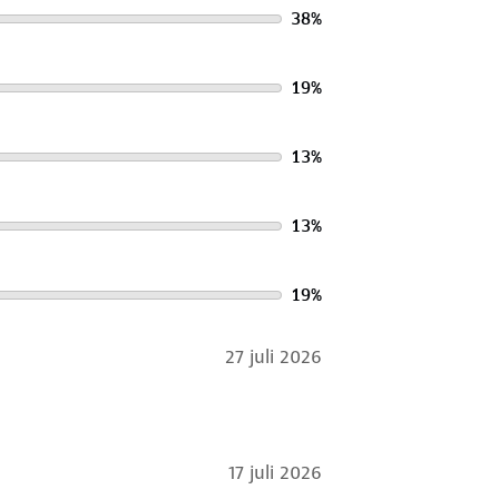
t verstelbare gespen. Past op elke
38
%
19
%
ze altijd goed blijven staan. Na
13
%
13
%
19
%
27 juli 2026
17 juli 2026