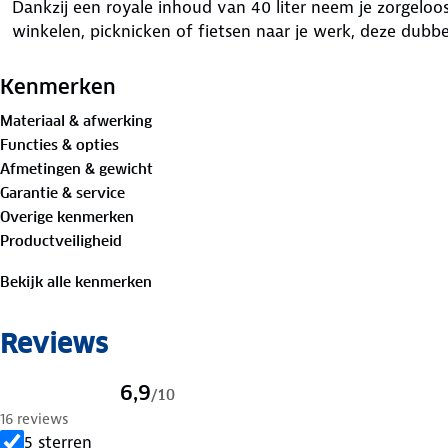
Dankzij een royale inhoud van 40 liter neem je zorgeloos
winkelen, picknicken of fietsen naar je werk, deze dubb
100% waterdicht tarpaulin
Kenmerken
De fietstassen zijn gemaakt van stevig tarpaulin (500D 
Materiaal & afwerking
dat volledig waterdicht is. Zo blijven je spullen droog, o
Functies & opties
Afmetingen & gewicht
Stijlvol & veilig
Garantie & service
Het strakke, matzwarte ontwerp past bij elke fiets. Met
Overige kenmerken
achterkant ben je ook in het donker goed zichtbaar – ext
Productveiligheid
Jouw voordelen
Bekijk alle kenmerken
✓ 40L opbergruimte
✓ Volledig waterdicht
Reviews
✓ Geschikt voor fiets & e-bike
✓ Snel te bevestigen met gespen
✓ Inklapbare bodem voor stevig gebruik
6,9
/
10
16 reviews
Snel en stevig bevestigen
5 sterren