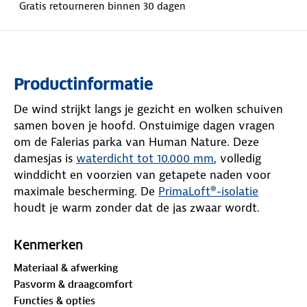
Gratis retourneren binnen 30 dagen
Productinformatie
De wind strijkt langs je gezicht en wolken schuiven
samen boven je hoofd. Onstuimige dagen vragen
om de Falerias parka van Human Nature. Deze
damesjas is
waterdicht tot 10.000 mm
, volledig
winddicht en voorzien van getapete naden voor
maximale bescherming. De
PrimaLoft®-isolatie
houdt je warm zonder dat de jas zwaar wordt.
De YKK-rits sluit stevig. Voor de rits voorkomt een
Kenmerken
windvanger dat kou binnendringt. Verstelbare taille,
Materiaal & afwerking
manchetten en een verstelbare, afritsbare capuchon
Pasvorm & draagcomfort
geven je ruimte om het weer naar je hand te zetten.
Functies & opties
De normale pasvorm zorgt dat je soepel beweegt.