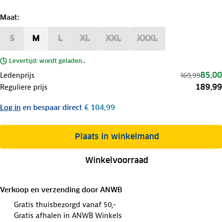
Maat
:
S
M
L
XL
XXL
XXXL
Levertijd: wordt geladen..
85,00
Ledenprijs
169,99
189,99
Reguliere prijs
Log in
en bespaar direct
€ 104,99
Plaats in winkelmand
Winkelvoorraad
Verkoop en verzending door
ANWB
Gratis thuisbezorgd vanaf 50,-
Gratis afhalen in ANWB Winkels