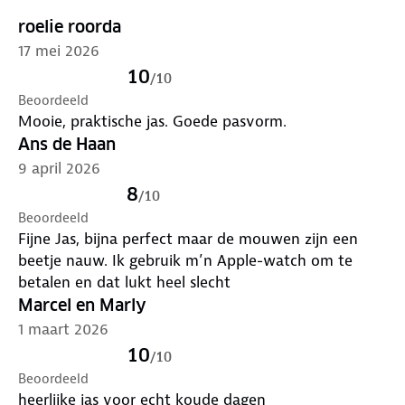
onderhoud
. Is je kleding aan vervanging toe? Lever
roelie roorda
het in bij onze winkels. Wij geven er een nieuwe
bestemming aan.
17 mei 2026
10
/
10
Beoordeeld
Mooie, praktische jas. Goede pasvorm.
Ans de Haan
9 april 2026
8
/
10
Beoordeeld
Fijne Jas, bijna perfect maar de mouwen zijn een
beetje nauw. Ik gebruik m’n Apple-watch om te
betalen en dat lukt heel slecht
Marcel en Marly
1 maart 2026
10
/
10
Beoordeeld
heerlijke jas voor echt koude dagen