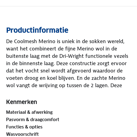
Productinformatie
De Coolmesh Merino is uniek in de sokken wereld,
want het combineert de fijne Merino wol in de
buitenste laag met de Dri-Wright functionele vezels
in de binnenste laag. Deze constructie zorgt ervoor
dat het vocht snel wordt afgevoerd waardoor de
voeten droog en koel blijven. En de zachte Merino
wol vangt de wrijving op tussen de 2 lagen. Deze
combinatie zorgt ervoor dat de kans op blaren
minimaal is.
Kenmerken
Materiaal & afwerking
De unieke kenmerken van deze sok zijn:
Pasvorm & draagcomfort
Functies & opties
Wasvoorschrift
* Voeten blijven langer droog door de vocht