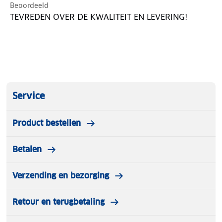
bergschoenen, vrijetijdsschoenen en ski schoenen.
Beoordeeld
TEVREDEN OVER DE KWALITEIT EN LEVERING!
Deze top sok heeft de zilveren Op Pad Outdoor
Award 2015 gewonnen.
Service
Product bestellen
Betalen
Verzending en bezorging
Retour en terugbetaling