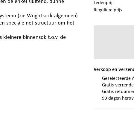
en de enkel sluitend, dunne
Ledenprijs
Reguliere prijs
systeem (zie Wrightsock algemeen)
en speciale net structuur om het
 kleinere binnensok t.o.v. de
aardoor er grip ontstaat, zelfs bij
 huidvriendelijk
Verkoop en verzen
enen, hardloopschoenen,
Geselecteerde 
Gratis verzend
Gratis retourne
90 dagen herov