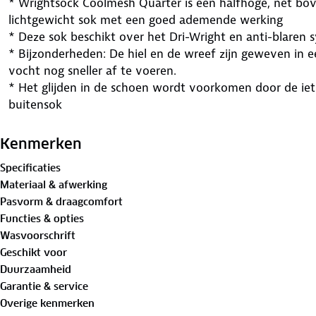
* Wrightsock Coolmesh Quarter is een halfhoge, net bov
lichtgewicht sok met een goed ademende werking
* Deze sok beschikt over het Dri-Wright en anti-blaren 
* Bijzonderheden: De hiel en de wreef zijn geweven in e
vocht nog sneller af te voeren.
* Het glijden in de schoen wordt voorkomen door de iets
buitensok
* In de middenvoet is een stabilisatie zone aangebracht w
zijwaartse bewegingen
Kenmerken
* De binnenste sok is wit en ongeverfd en daardoor zeer
Specificaties
* Deze sokken zijn uitermate geschikt voor wandelscho
Materiaal & afwerking
vrijetijdsschoenen en lichte bergschoenen
Pasvorm & draagcomfort
Functies & opties
Wasvoorschrift
Geschikt voor
Duurzaamheid
Garantie & service
Overige kenmerken