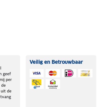
Veilig en Betrouwbaar
l
n geef
ij per
 de
 uit de
ntvang