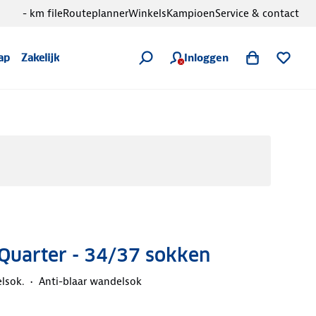
- km file
Routeplanner
Winkels
Kampioen
Service & contact
Inloggen
ap
Zakelijk
Quarter - 34/37 sokken
lsok.
Anti-blaar wandelsok