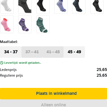
Maattabel
:
34 - 37
37 - 41
41 - 45
45 - 49
Levertijd: wordt geladen..
25,65
Ledenprijs
25,65
Reguliere prijs
Plaats in winkelmand
Alleen online