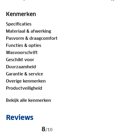
sneller af te voeren.
* Het glijden in de schoen wordt voorkomen door
Kenmerken
de iets kleinere binnensok t.o.v. de buitensok
Specificaties
* In de middenvoet is een stabilisatie zone
Materiaal & afwerking
aangebracht waardoor er grip ontstaat, zelfs bij
Pasvorm & draagcomfort
zijwaartse bewegingen
Functies & opties
* De binnenste sok is wit en ongeverfd en daardoor
Wasvoorschrift
zeer huidvriendelijk
Geschikt voor
* Deze sokken zijn uitermate geschikt voor
Duurzaamheid
wandelschoenen, hardloopschoenen,
Garantie & service
vrijetijdsschoenen en lichte bergschoenen
Overige kenmerken
Productveiligheid
Bekijk alle kenmerken
Reviews
8
/
10