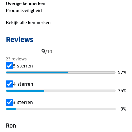
Overige kenmerken
Productveiligheid
Bekijk alle kenmerken
Reviews
9
/
10
23 reviews
5 sterren
57
%
4 sterren
35
%
3 sterren
9
%
Ron