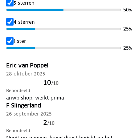
5 sterren
✓ Een sleep- of duwboot (als het gesleepte schip
50
%
niet langer is dan 20 meter)
✓ Een motorboot die sneller dan 20km/uur kan
4 sterren
varen (geldt ook voor gemotoriseerde bijboten,
25
%
jetski’s en waterscooters)
1 ster
25
%
Eric van Poppel
28 oktober 2025
10
/
10
Beoordeeld
anwb shop, werkt prima
F Slingerland
26 september 2025
2
/
10
Beoordeeld
Nooit ontvangen, kreeg direct bericht na het