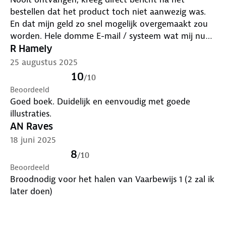
bestellen dat het product toch niet aanwezig was.
En dat mijn geld zo snel mogelijk overgemaakt zou
worden. Hele domme E-mail / systeem wat mij nu
dus vraagt of het product bevalt. Gevalltje teveel
R Hamely
automatisering .. met de verkeerde instellingen.
25 augustus 2025
10
/
10
Beoordeeld
Goed boek. Duidelijk en eenvoudig met goede
illustraties.
AN Raves
18 juni 2025
8
/
10
Beoordeeld
Broodnodig voor het halen van Vaarbewijs 1 (2 zal ik
later doen)