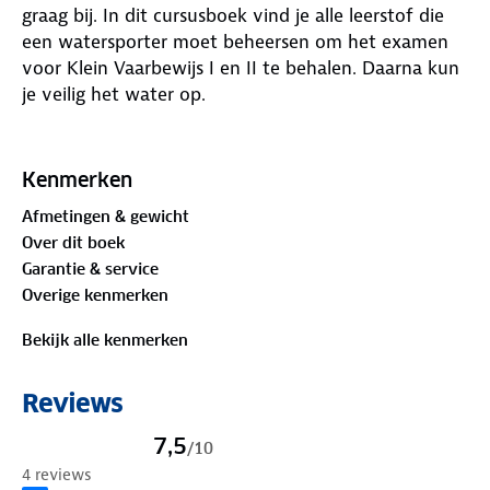
graag bij. In dit cursusboek vind je alle leerstof die
een watersporter moet beheersen om het examen
voor Klein Vaarbewijs I en II te behalen. Daarna kun
je veilig het water op.
De examenstof wordt helder uitgelegd en is
gecombineerd met praktijkvoorbeelden, inzichtelijke
Kenmerken
illustraties, samenvattingen en oefenvragen.
Afmetingen & gewicht
Daarnaast kun je je perfect voorbereiden op het
Over dit boek
examen met de extra online oefenvragen en losse
Garantie & service
examenkaart. Deze 30e druk is geheel bijgewerkt
Overige kenmerken
volgens de laatste exameneisen van het CBR.
Bekijk alle kenmerken
Het Klein Vaarbewijs is verplicht voor het varen
met:
Reviews
✓ Een plezierjacht van 15 meter tot en met 24.99
meter lengte
7,5
/
10
✓ Een beroepsvaartuig langer dan 15 meter, maar
4 reviews
korter dan 20 meter