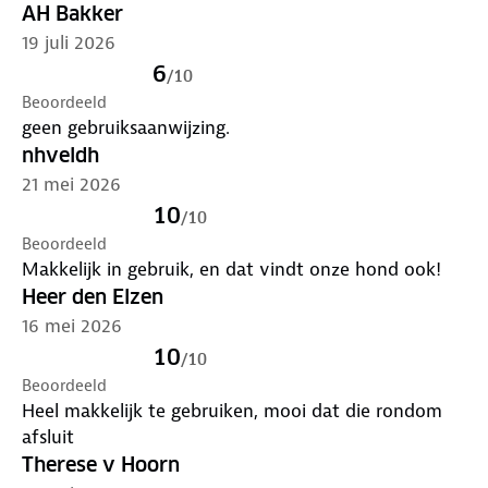
eenvoudig schoon te maken met een vochtige doek,
AH Bakker
stofzuiger of tuinslang. Let op: niet in de droger,
19 juli 2026
maar laten drogen op een wasrek of in de zon voor
6
/
10
behoud van kwaliteit.
Beoordeeld
geen gebruiksaanwijzing.
Makkelijk te bevestigen en flexibel in gebruik
nhveldh
De verstelbare kliksluitingen maken het monteren
21 mei 2026
en demonteren van deze hondendeken eenvoudig
10
en snel. De ritsbare zijkanten beschermen de
/
10
portieren tegen krassen en maken het instappen
Beoordeeld
Makkelijk in gebruik, en dat vindt onze hond ook!
voor je hond extra gemakkelijk. Indien nodig, kun je
de deken deels opvouwen om ruimte te maken
Heer den Elzen
voor passagiers.
16 mei 2026
10
/
10
Beoordeeld
Heel makkelijk te gebruiken, mooi dat die rondom
afsluit
Therese v Hoorn