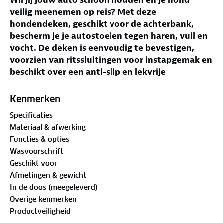
veilig meenemen op reis? Met deze
hondendeken, geschikt voor de achterbank,
bescherm je je autostoelen tegen haren, vuil en
vocht. De deken is eenvoudig te bevestigen,
voorzien van ritssluitingen voor instapgemak en
beschikt over een anti-slip en lekvrije
onderkant. Inclusief twee hondenriemen, zodat
je hond veilig op zijn plek blijft tijdens de rit!
Kenmerken
Specificaties
Jouw voordelen met deze hondendeken:
Materiaal & afwerking
Optimale bescherming
– Voorkomt vuil, haren
Functies & opties
en krassen op de achterbank en portieren.
Wasvoorschrift
Waterafstotend en lekvrij
– Houdt je bekleding
Geschikt voor
schoon, zelfs bij ongelukjes.
Afmetingen & gewicht
Anti-slip onderkant
– Voorkomt verschuiven
In de doos (meegeleverd)
tijdens de rit.
Overige kenmerken
Ritssluitingen en zijpanelen
– Gemakkelijk
Productveiligheid
instappen en extra bescherming voor de