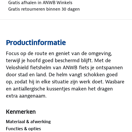
Gratis afhalen in ANWB Winkels
Gratis retourneren binnen 30 dagen
Productinformatie
Focus op de route en geniet van de omgeving,
terwijl je hoofd goed beschermd blijft. Met de
Veloshield fietshelm van ANWB fiets je ontspannen
door stad en land. De helm vangt schokken goed
op, zodat hij in elke situatie zijn werk doet. Wasbare
en antiallergische kussentjes maken het dragen
extra aangenaam.
Ventilatiegaten zorgen voor een frisse luchtstroom
Kenmerken
en het anti‑insectennet houdt vervelende beestjes
Materiaal & afwerking
op afstand. Zo geniet je ongestoord van de vrijheid
Functies & opties
op jouw tweewieler. De verstelbare veiligheidsgesp