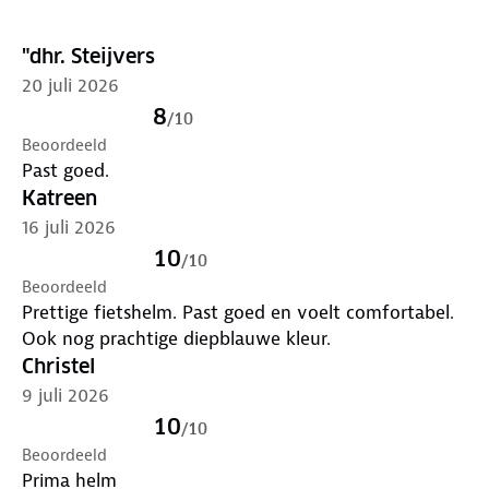
Veilig fietsen?
Start
met de juiste helm! Wil je alles
"dhr. Steijvers
weten over hoe je veilig en goed verlicht de weg op
gaat? Bekijk
hier
alle regels voor fietsverlichting.
20 juli 2026
8
/
10
Beoordeeld
Past goed.
Katreen
16 juli 2026
10
/
10
Beoordeeld
Prettige fietshelm. Past goed en voelt comfortabel.
Ook nog prachtige diepblauwe kleur.
Christel
9 juli 2026
10
/
10
Beoordeeld
Prima helm