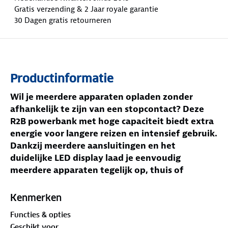
Gratis verzending & 2 Jaar royale garantie
30 Dagen gratis retourneren
Productinformatie
Wil je meerdere apparaten opladen zonder
afhankelijk te zijn van een stopcontact? Deze
R2B powerbank met hoge capaciteit biedt extra
energie voor langere reizen en intensief gebruik.
Dankzij meerdere aansluitingen en het
duidelijke LED display laad je eenvoudig
meerdere apparaten tegelijk op, thuis of
onderweg.
Kenmerken
Jouw voordelen met deze powerbank
Functies & opties
30.000 mAh capaciteit
– Geschikt om
Geschikt voor