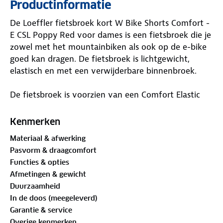
Productinformatie
De Loeffler fietsbroek kort W Bike Shorts Comfort -
E CSL Poppy Red voor dames is een fietsbroek die je
zowel met het mountainbiken als ook op de e-bike
goed kan dragen. De fietsbroek is lichtgewicht,
elastisch en met een verwijderbare binnenbroek.
De fietsbroek is voorzien van een Comfort Elastic
zitkussen, een sportief allround zitkussen voor een
aangenaam zitcomfort welke ergonomisch
Kenmerken
voorgevormd is. (12 mm sterkte en ultra hoge
Materiaal & afwerking
dichtheid van 80 kg/m3) De zeem is elastisch en
Pasvorm & draagcomfort
flexibel, aangenaam ademend en sneldrogend,
Functies & opties
gemaakt van duurzaam compact schuim met zeer
Afmetingen & gewicht
goede dempingseigenschappen. Door gebruik te
Duurzaamheid
maken van verschillende schuimzones zorgt dit voor
In de doos (meegeleverd)
een ideale drukverdeling. Hiermee heb je zowel in
Garantie & service
een rechtopstaande als compacte zithouding een
Overige kenmerken