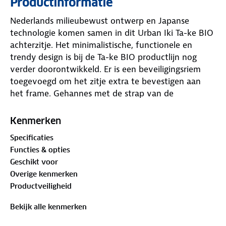
Productinformatie
Nederlands milieubewust ontwerp en Japanse
technologie komen samen in dit Urban Iki Ta-ke BIO
achterzitje. Het minimalistische, functionele en
trendy design is bij de Ta-ke BIO productlijn nog
verder doorontwikkeld. Er is een beveiligingsriem
toegevoegd om het zitje extra te bevestigen aan
het frame. Gehannes met de strap van de
voetsteun behoort dankzij een verbeterd ontwerp
tot het verleden! De voetsteun is namelijk zowel
Kenmerken
gemakkelijker te openen en sluiten als in hoogte aan
Specificaties
te passen. Dit zitje bestaat voor een deel uit bio
Functies & opties
plastic, geproduceerd van rijstvlies en daardoor
Geschikt voor
beter voor het milieu.Dit achterzitje wordt geleverd
Overige kenmerken
incl. geïntegreerde MIK HD adapterplaat voor
Productveiligheid
eenvoudig bevestigen op fietsen met MIK HD
drager. Het zitje is geschikt voor kinderen vanaf 9
Bekijk alle kenmerken
maanden (of als het kind kan zitten) tot ongeveer 6