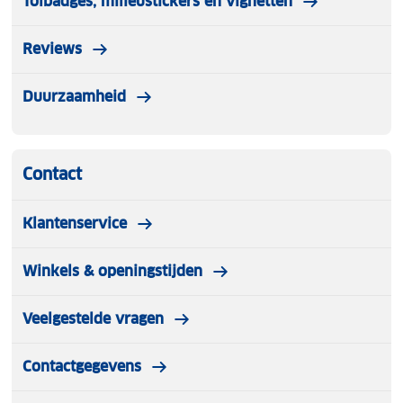
Tolbadges, milieustickers en vignetten
TÜV, GS, CE gecertificeerd, voldoet aan de EN14344
norm
Reviews
Duurzaamheid
Contact
Klantenservice
Winkels & openingstijden
Veelgestelde vragen
Contactgegevens