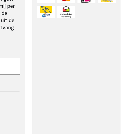
ij per
 de
 uit de
ntvang