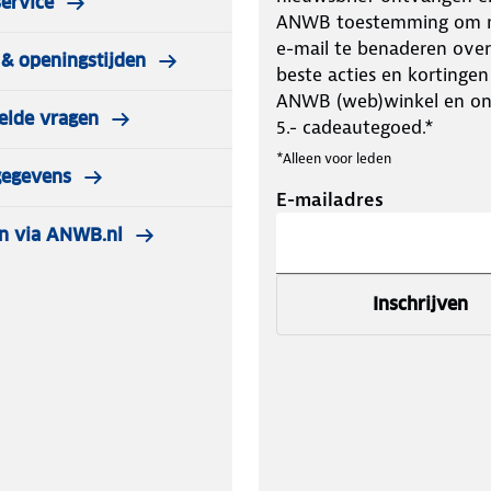
ervice
ANWB toestemming om m
e-mail te benaderen over
& openingstijden
beste acties en kortingen
ANWB (web)winkel en o
elde vragen
5.- cadeautegoed.*
*Alleen voor leden
gegevens
E-mailadres
n via ANWB.nl
Inschrijven