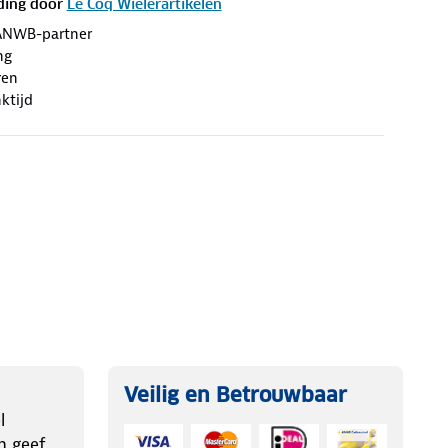
ding door
Le Coq Wielerartikelen
ANWB-partner
ng
ren
ktijd
Veilig en Betrouwbaar
l
n geef