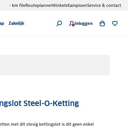
- km file
Routeplanner
Winkels
Kampioen
Service & contact
Inloggen
ap
Zakelijk
ngslot Steel-O-Ketting
zetten met dit stevig kettingslot is dit geen enkel