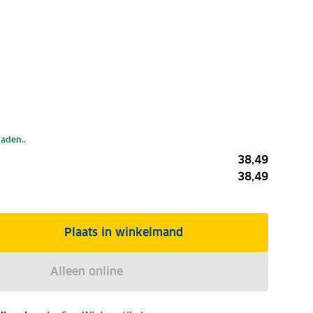
laden..
38,49
38,49
Plaats in winkelmand
Alleen online