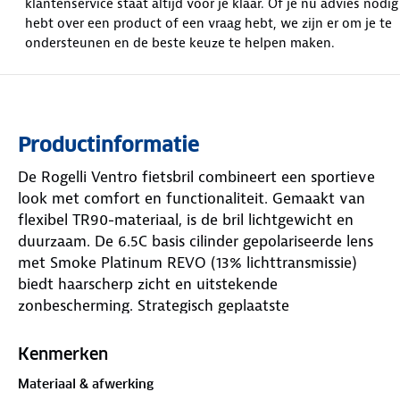
klantenservice staat altijd voor je klaar. Of je nu advies nodig
hebt over een product of een vraag hebt, we zijn er om je te
ondersteunen en de beste keuze te helpen maken.
Productinformatie
De Rogelli Ventro fietsbril combineert een sportieve
look met comfort en functionaliteit. Gemaakt van
flexibel TR90-materiaal, is de bril lichtgewicht en
duurzaam. De 6.5C basis cilinder gepolariseerde lens
met Smoke Platinum REVO (13% lichttransmissie)
biedt haarscherp zicht en uitstekende
zonbescherming. Strategisch geplaatste
ventilatiegaten voorkomen fogging tijdens
intensieve inspanning. De bril heeft verstelbare
Kenmerken
pootuiteinden en een aanpasbaar neusstuk voor
Materiaal & afwerking
een perfecte pasvorm. Bij de Ventro krijg je twee