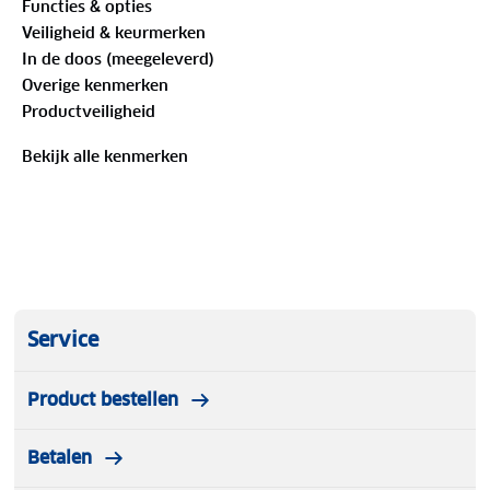
Functies & opties
extra lenzen: een transparante lens voor donker of
Veiligheid & keurmerken
slecht weer en een gele lens voor bewolkt weer.
In de doos (meegeleverd)
Deze lenzen verbeteren het contrast en beschermen
Overige kenmerken
tegen vuil, wind en water.
Productveiligheid
Bekijk alle kenmerken
Service
Product bestellen
Betalen