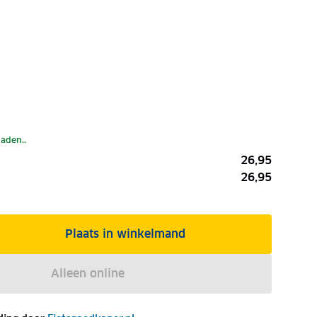
laden..
26,95
26,95
Plaats in winkelmand
Alleen online