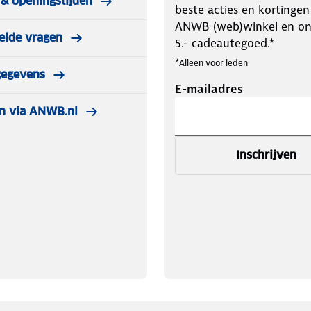
& openingstijden
beste acties en kortingen
ANWB (web)winkel en o
elde vragen
5.- cadeautegoed.*
*Alleen voor leden
gegevens
E-mailadres
n via ANWB.nl
Inschrijven