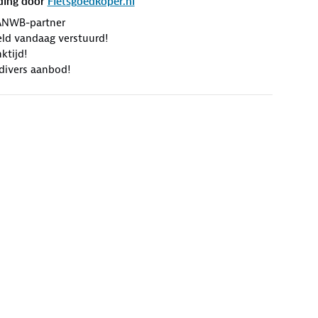
ding door
Fietsgoedkoper.nl
ANWB-partner
eld vandaag verstuurd!
ktijd!
divers aanbod!