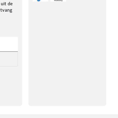
 uit de
ntvang