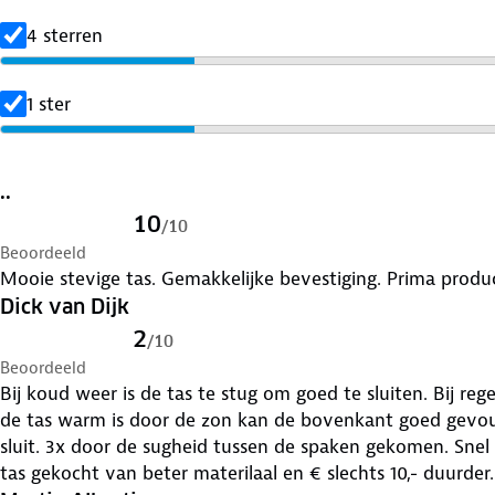
4 sterren
1 ster
..
10
/
10
Beoordeeld
Mooie stevige tas. Gemakkelijke bevestiging. Prima produ
Dick van Dijk
2
/
10
Beoordeeld
Bij koud weer is de tas te stug om goed te sluiten. Bij regen loopt de tas met water.Wan
de tas warm is door de zon kan de bovenkant goed gevo
sluit. 3x door de sugheid tussen de spaken gekomen. Snel
tas gekocht van beter materilaal en € slechts 10,- duurder.