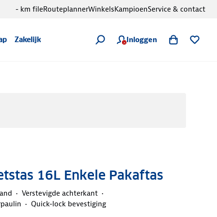
- km file
Routeplanner
Winkels
Kampioen
Service & contact
Inloggen
ap
Zakelijk
etstas 16L Enkele Pakaftas
band
Verstevigde achterkant
rpaulin
Quick-lock bevestiging