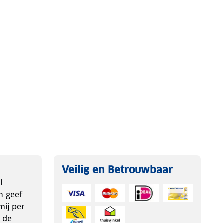
Veilig en Betrouwbaar
l
n geef
ij per
 de