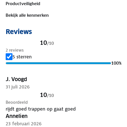
Productveiligheid
regen.
Met het bevestigingspunt hang je hem makkelijk
Bekijk alle kenmerken
aan een winkelkar. De harde onderkant en stabiele
voetjes zorgen ervoor dat de trolley stevig blijft
Reviews
staan tijdens het laden en lossen.
Packaway staat voor gemak en kwaliteit. Deze
10
/
10
trolley maakt elke winkeltrip lichter en een stuk
2 reviews
comfortabeler.
5 sterren
100
%
J. Voogd
31 juli 2026
10
/
10
Beoordeeld
rijdt goed trappen op gaat goed
Annelien
23 februari 2026