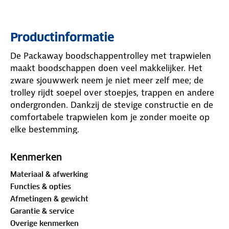
Productinformatie
De Packaway boodschappentrolley met trapwielen
maakt boodschappen doen veel makkelijker. Het
zware sjouwwerk neem je niet meer zelf mee; de
trolley rijdt soepel over stoepjes, trappen en andere
ondergronden. Dankzij de stevige constructie en de
comfortabele trapwielen kom je zonder moeite op
elke bestemming.
De trolley is eenvoudig in elkaar te zetten,
opvouwbaar en compact op te bergen. Het
Kenmerken
telescopische handvat zorgt ervoor dat je altijd in
Materiaal & afwerking
een fijne houding loopt, ongeacht je lengte. Aan de
Functies & opties
achterkant zit een anti-diefstalvak voor je
Afmetingen & gewicht
waardevolle spullen. De tas heeft een inhoud van
Garantie & service
40 liter en is gemaakt van waterafstotend
Overige kenmerken
materiaal, zodat je boodschappen droog blijven bij