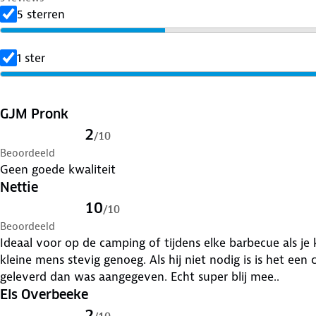
5 sterren
1 ster
GJM Pronk
2
/
10
Beoordeeld
Geen goede kwaliteit
Nettie
10
/
10
Beoordeeld
Ideaal voor op de camping of tijdens elke barbecue als je
kleine mens stevig genoeg. Als hij niet nodig is is het een compact pakk
geleverd dan was aangegeven. Echt super blij mee..
Els Overbeeke
2