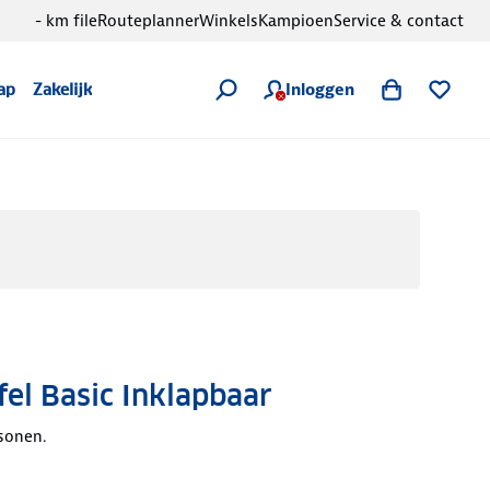
- km file
Routeplanner
Winkels
Kampioen
Service & contact
Inloggen
ap
Zakelijk
fel Basic Inklapbaar
sonen.