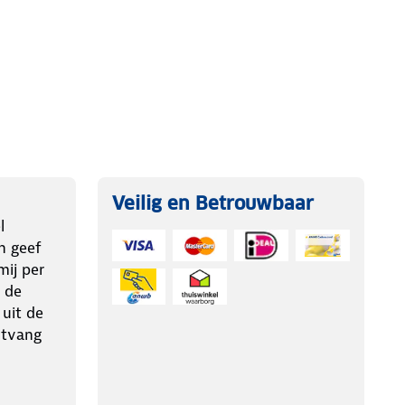
Veilig en Betrouwbaar
l
n geef
ij per
 de
 uit de
ntvang