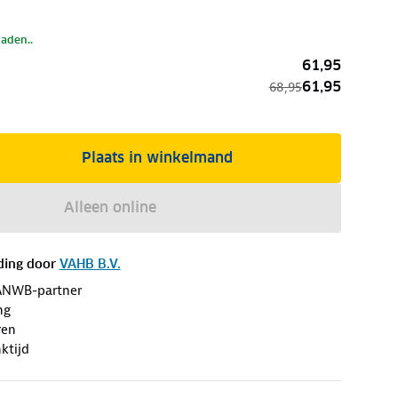
laden..
61,95
61,95
68,95
Plaats in winkelmand
Alleen online
ding door
VAHB B.V.
ANWB-partner
ng
ren
ktijd